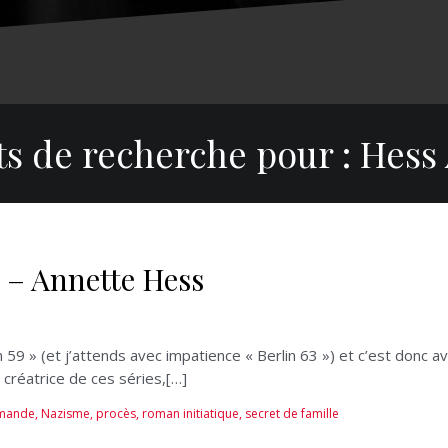
ts de recherche pour :
Hess
 – Annette Hess
n 59 » (et j’attends avec impatience « Berlin 63 ») et c’est donc a
 créatrice de ces séries,[…]
emande
,
Nazisme
,
procès
,
roman initiatique
,
secret de famille