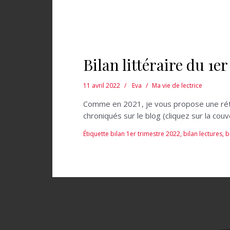
Bilan littéraire du 1e
11 avril 2022
Eva
Ma vie de lectrice
Comme en 2021, je vous propose une rétros
chroniqués sur le blog (cliquez sur la co
Étiquette
bilan 1er trimestre 2022
,
bilan lectures
,
b