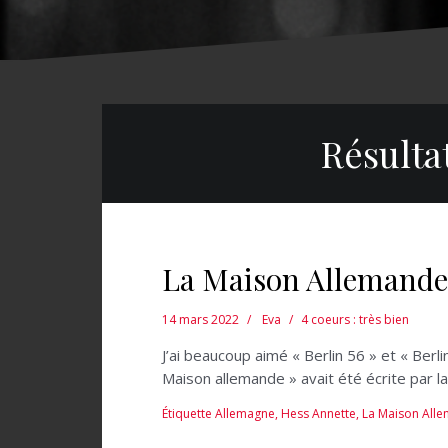
Résulta
La Maison Allemande
14 mars 2022
Eva
4 coeurs : très bien
J’ai beaucoup aimé « Berlin 56 » et « Berli
Maison allemande » avait été écrite par la
Étiquette
Allemagne
,
Hess Annette
,
La Maison All