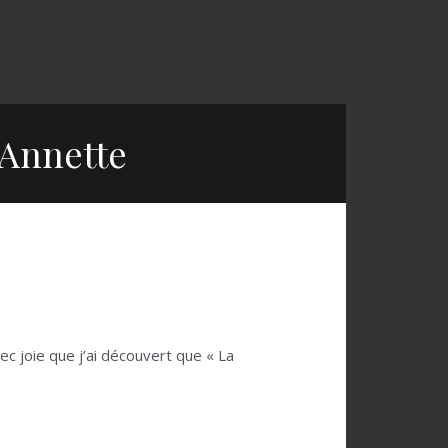
 Annette
vec joie que j’ai découvert que « La