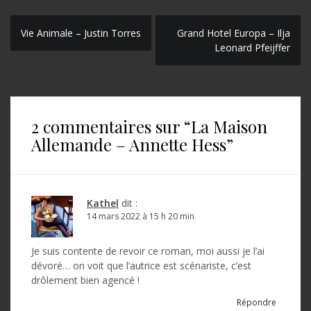
N
Vie Animale – Justin Torres
Grand Hotel Europa – Ilja
Leonard Pfeijffer
a
v
i
2 commentaires sur “
La Maison
g
Allemande – Annette Hess
”
a
t
i
Kathel
dit :
o
14 mars 2022 à 15 h 20 min
n
Je suis contente de revoir ce roman, moi aussi je l’ai
d
dévoré… on voit que l’autrice est scénariste, c’est
drôlement bien agencé !
e
Répondre