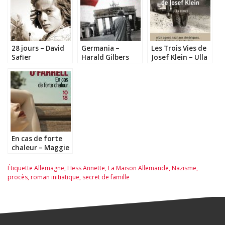
28 jours – David
Germania –
Les Trois Vies de
Safier
Harald Gilbers
Josef Klein – Ulla
Lenz
En cas de forte
chaleur – Maggie
O’Farrell
Étiquette
Allemagne
,
Hess Annette
,
La Maison Allemande
,
Nazisme
,
procès
,
roman initiatique
,
secret de famille