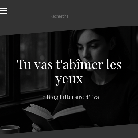
A
l
R
l
e
e
c
r
h
a
e
u
r
c
c
o
Tu vas t'abîmer les
h
n
e
t
yeux
r
e
n
:
u
Le Blog Littéraire d'Eva