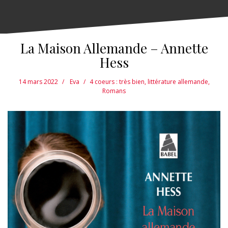
La Maison Allemande – Annette
Hess
14 mars 2022
Eva
4 coeurs : très bien
,
littérature allemande
,
Romans