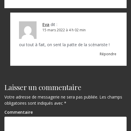
l
’
a
Eva
dit :
r
15 mars 2022 à 4 h 02 min
t
oui tout à fait, on sent la patte de la scénariste !
i
Répondre
c
l
e
Laisser un commentaire
Votre adresse de messagerie ne sera pas publiée.
Les champs
obligatoires sont indiqués avec
*
Commentaire