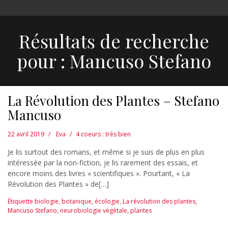
Résultats de recherche
pour :
Mancuso Stefano
La Révolution des Plantes – Stefano
Mancuso
22 avril 2019
Eva
4 coeurs : très bien
Je lis surtout des romans, et même si je suis de plus en plus
intéressée par la non-fiction, je lis rarement des essais, et
encore moins des livres « scientifiques ». Pourtant, « La
Révolution des Plantes » de[…]
Étiquette
biologie
,
botanique
,
écologie
,
La révolution des plantes
,
Mancuso Stefano
,
neurobiologie végétale
,
plantes