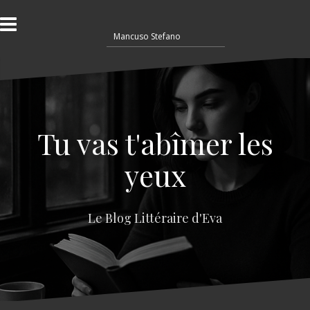
A
l
R
l
e
e
c
r
h
a
e
u
r
c
c
o
Tu vas t'abîmer les
h
n
e
t
yeux
r
e
n
:
u
Le Blog Littéraire d'Eva