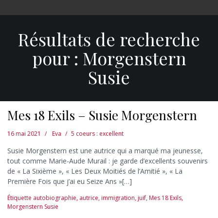
Résultats de recherche
pour :
Morgenstern
Susie
Mes 18 Exils – Susie Morgenstern
16 mai 2021
Eva
5 coeurs : excellent
Susie Morgenstern est une autrice qui a marqué ma jeunesse,
tout comme Marie-Aude Murail : je garde d’excellents souvenirs
de « La Sixième », « Les Deux Moitiés de l’Amitié », « La
Première Fois que j’ai eu Seize Ans »[…]
Étiquette
autobiographie
,
autrice
,
immigration
,
juif
,
Mes 18 Exils
,
Morgenstern Susie