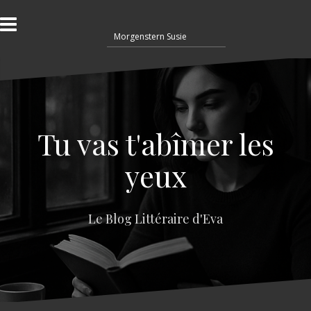
A
l
R
l
e
e
c
r
h
a
e
u
r
c
c
o
Tu vas t'abîmer les
h
n
e
t
yeux
r
e
n
:
u
Le Blog Littéraire d'Eva