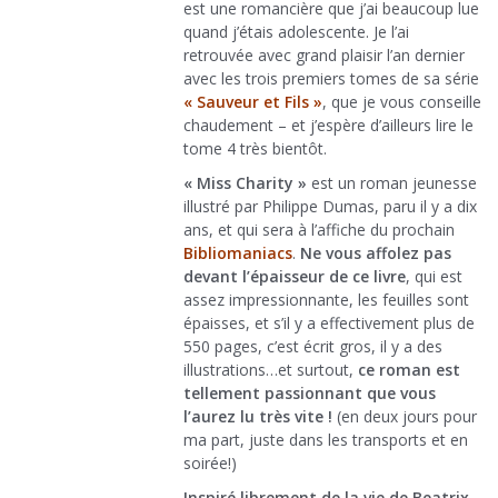
est une romancière que j’ai beaucoup lue
quand j’étais adolescente. Je l’ai
retrouvée avec grand plaisir l’an dernier
avec les trois premiers tomes de sa série
« Sauveur et Fils »
, que je vous conseille
chaudement – et j’espère d’ailleurs lire le
tome 4 très bientôt.
« Miss Charity »
est un roman jeunesse
illustré par Philippe Dumas, paru il y a dix
ans, et qui sera à l’affiche du prochain
Bibliomaniacs
.
Ne vous affolez pas
devant l’épaisseur de ce livre
, qui est
assez impressionnante, les feuilles sont
épaisses, et s’il y a effectivement plus de
550 pages, c’est écrit gros, il y a des
illustrations…et surtout,
ce roman est
tellement passionnant que vous
l’aurez lu très vite !
(en deux jours pour
ma part, juste dans les transports et en
soirée!)
Inspiré librement de la vie de Beatrix