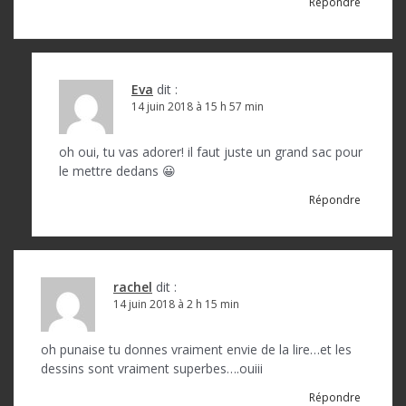
’
Répondre
a
r
Eva
dit :
t
14 juin 2018 à 15 h 57 min
i
c
oh oui, tu vas adorer! il faut juste un grand sac pour
le mettre dedans 😀
l
Répondre
e
rachel
dit :
14 juin 2018 à 2 h 15 min
oh punaise tu donnes vraiment envie de la lire…et les
dessins sont vraiment superbes….ouiii
Répondre