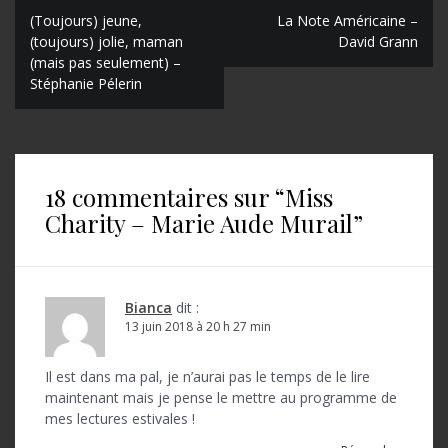
N
(Toujours) jeune,
La Note Américaine –
(toujours) jolie, maman
David Grann
a
(mais pas seulement) –
Stéphanie Pélerin
v
i
g
a
18 commentaires sur “
Miss
Charity – Marie Aude Murail
”
t
i
o
Bianca
dit :
n
13 juin 2018 à 20 h 27 min
d
Il est dans ma pal, je n’aurai pas le temps de le lire
e
maintenant mais je pense le mettre au programme de
l
mes lectures estivales !