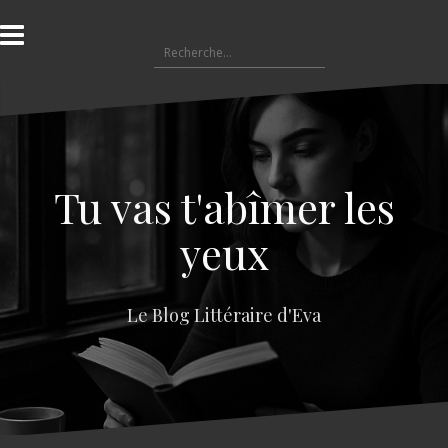
A
l
R
l
e
e
c
r
h
a
e
u
r
c
c
o
Tu vas t'abîmer les
h
n
e
t
yeux
r
e
n
:
u
Le Blog Littéraire d'Eva