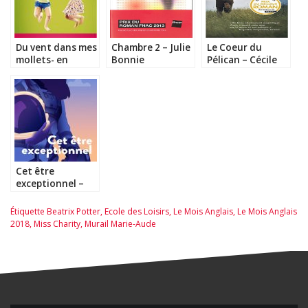
Du vent dans mes
Chambre 2 – Julie
Le Coeur du
mollets- en
Bonnie
Pélican – Cécile
audiolivre –
Coulon
Raphaele
Moussafir
Cet être
exceptionnel –
Coralie Bru
Étiquette
Beatrix Potter
,
Ecole des Loisirs
,
Le Mois Anglais
,
Le Mois Anglais
2018
,
Miss Charity
,
Murail Marie-Aude