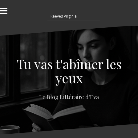
A
l
R
l
e
e
c
r
h
a
e
u
r
c
c
o
Tu vas t'abîmer les
h
n
e
t
yeux
r
e
n
:
u
Le Blog Littéraire d'Eva