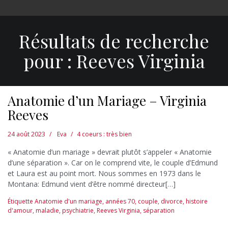
Résultats de recherche
pour :
Reeves Virginia
Anatomie d’un Mariage – Virginia
Reeves
24 août 2023
Eva
4 coeurs : très bien
« Anatomie d’un mariage » devrait plutôt s’appeler « Anatomie
d’une séparation ». Car on le comprend vite, le couple d’Edmund
et Laura est au point mort. Nous sommes en 1973 dans le
Montana: Edmund vient d’être nommé directeur[…]
Étiquette
Anatomie d'un mariage
,
années 70
,
couple
,
divorce
,
histoire
d'amour
,
maladie
,
psychiatrie
,
Reeves Virginia
,
séparation