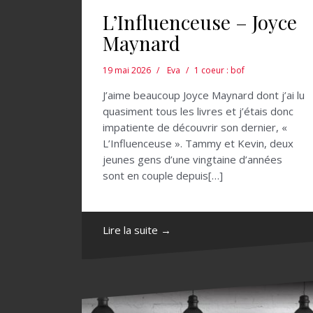
L’Influenceuse – Joyce
Maynard
19 mai 2026
Eva
1 coeur : bof
J’aime beaucoup Joyce Maynard dont j’ai lu
quasiment tous les livres et j’étais donc
impatiente de découvrir son dernier, «
L’Influenceuse ». Tammy et Kevin, deux
jeunes gens d’une vingtaine d’années
sont en couple depuis[…]
Lire la suite →