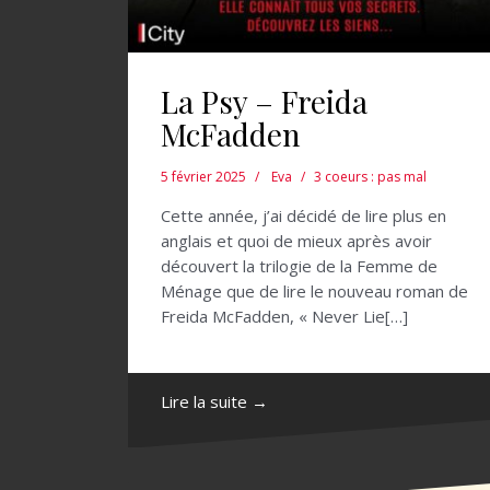
La Psy – Freida
McFadden
5 février 2025
Eva
3 coeurs : pas mal
Cette année, j’ai décidé de lire plus en
anglais et quoi de mieux après avoir
découvert la trilogie de la Femme de
Ménage que de lire le nouveau roman de
Freida McFadden, « Never Lie[…]
Lire la suite →