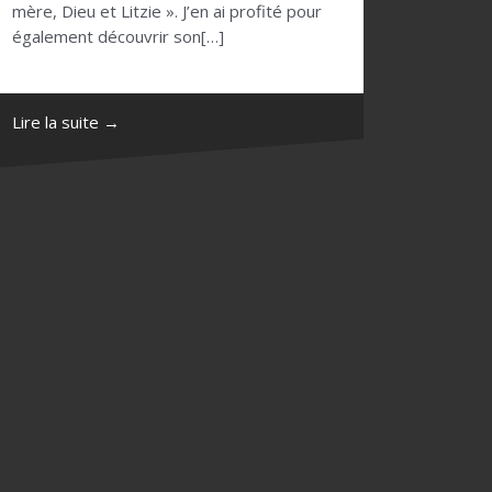
mère, Dieu et Litzie ». J’en ai profité pour
également découvrir son[…]
Lire la suite →