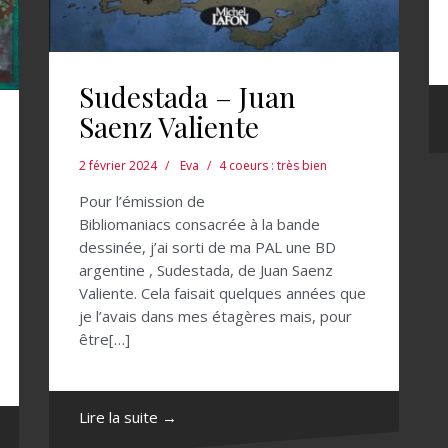
Sudestada – Juan
Saenz Valiente
2 février 2024
Eva
4 coeurs : très bien
Pour l’émission de
Bibliomaniacs consacrée à la bande
dessinée, j’ai sorti de ma PAL une BD
argentine , Sudestada, de Juan Saenz
Valiente. Cela faisait quelques années que
je l’avais dans mes étagères mais, pour
être[…]
Lire la suite →