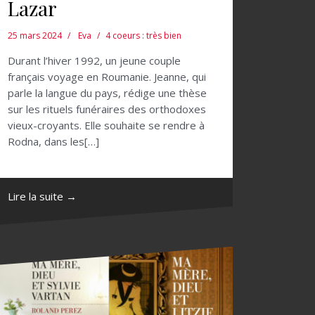
Lazar
25 mars 2024
Eva
4 coeurs : très bien
Durant l’hiver 1992, un jeune couple
français voyage en Roumanie. Jeanne, qui
parle la langue du pays, rédige une thèse
sur les rituels funéraires des orthodoxes
vieux-croyants. Elle souhaite se rendre à
Rodna, dans les[…]
Lire la suite →