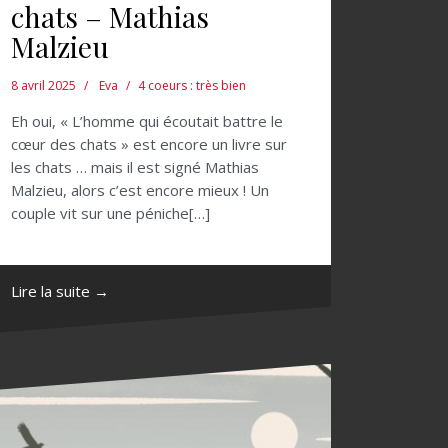
chats – Mathias
Malzieu
8 avril 2025
Eva
4 coeurs : très bien
Eh oui, « L’homme qui écoutait battre le
cœur des chats » est encore un livre sur
les chats … mais il est signé Mathias
Malzieu, alors c’est encore mieux ! Un
couple vit sur une péniche[…]
Lire la suite →