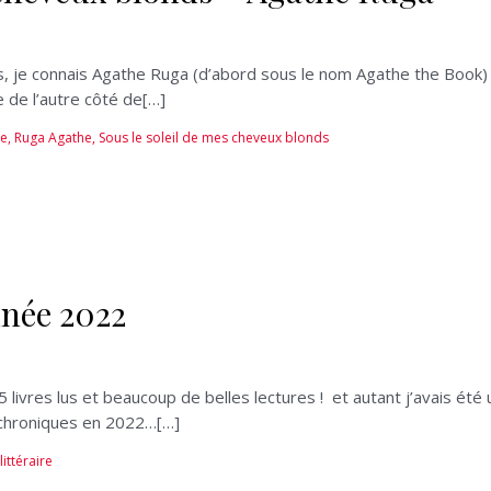
je connais Agathe Ruga (d’abord sous le nom Agathe the Book) en 
e de l’autre côté de[…]
se
,
Ruga Agathe
,
Sous le soleil de mes cheveux blonds
année 2022
05 livres lus et beaucoup de belles lectures ! et autant j’avais é
 chroniques en 2022…[…]
littéraire