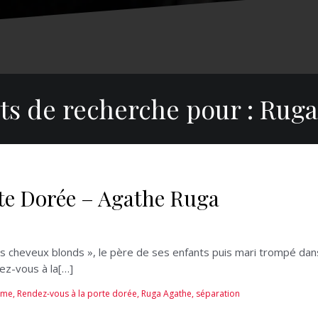
ts de recherche pour :
Ruga
te Dorée – Agathe Ruga
 mes cheveux blonds », le père de ses enfants puis mari trompé d
dez-vous à la[…]
mme
,
Rendez-vous à la porte dorée
,
Ruga Agathe
,
séparation