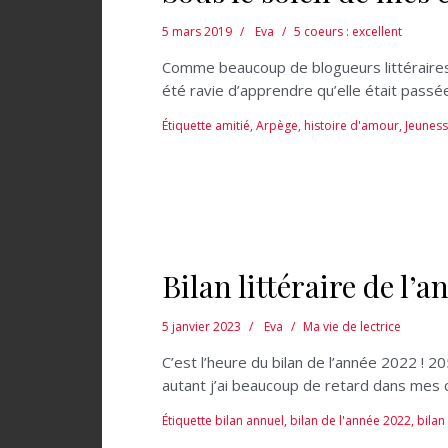
5 mars 2019
Eva
5 coeurs : excellent
Comme beaucoup de blogueurs littéraires, 
été ravie d’apprendre qu’elle était passé
Étiquette
amitié
,
Arpège
,
histoire d'amour
,
Jeunes
Bilan littéraire de l’
5 janvier 2023
Eva
Ma vie de lectrice
C’est l’heure du bilan de l’année 2022 ! 2
autant j’ai beaucoup de retard dans mes
Étiquette
bilan annuel
,
bilan de l'année 2022
,
bilan 