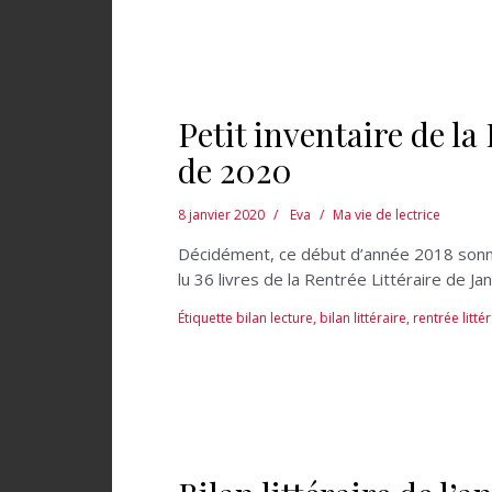
Petit inventaire de la
de 2020
8 janvier 2020
Eva
Ma vie de lectrice
Décidément, ce début d’année 2018 sonne l’
lu 36 livres de la Rentrée Littéraire de J
Étiquette
bilan lecture
,
bilan littéraire
,
rentrée litté