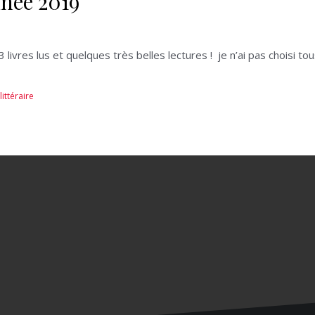
année 2019
 livres lus et quelques très belles lectures ! je n’ai pas choisi tou
littéraire