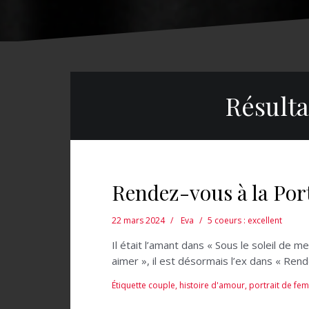
Résulta
Rendez-vous à la Por
22 mars 2024
Eva
5 coeurs : excellent
Il était l’amant dans « Sous le soleil de
aimer », il est désormais l’ex dans « Ren
Étiquette
couple
,
histoire d'amour
,
portrait de fe