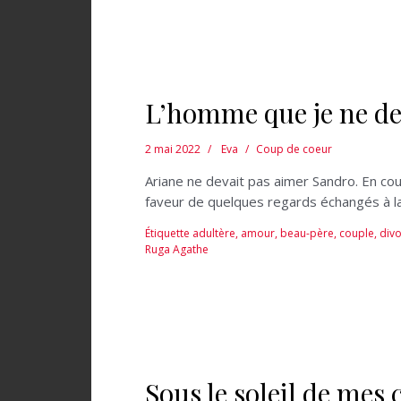
L’homme que je ne de
2 mai 2022
Eva
Coup de coeur
Ariane ne devait pas aimer Sandro. En cou
faveur de quelques regards échangés à l
Étiquette
adultère
,
amour
,
beau-père
,
couple
,
div
Ruga Agathe
Sous le soleil de me