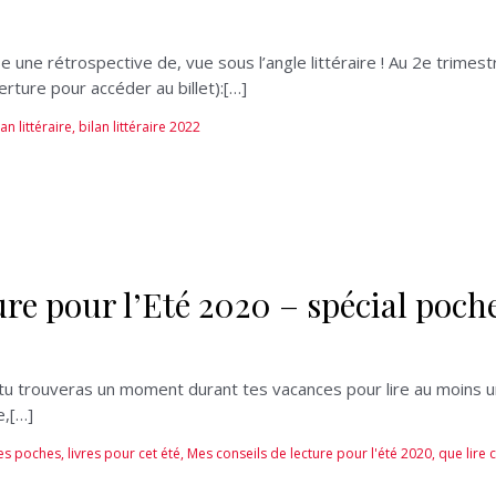
ne rétrospective de, vue sous l’angle littéraire ! Au 2e trimestre
erture pour accéder au billet):[…]
lan littéraire
,
bilan littéraire 2022
re pour l’Eté 2020 – spécial poch
u trouveras un moment durant tes vacances pour lire au moins un l
e,[…]
des poches
,
livres pour cet été
,
Mes conseils de lecture pour l'été 2020
,
que lire 