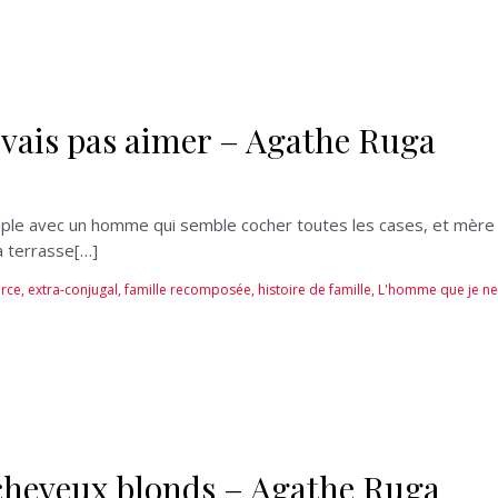
vais pas aimer – Agathe Ruga
ple avec un homme qui semble cocher toutes les cases, et mère de t
a terrasse[…]
orce
,
extra-conjugal
,
famille recomposée
,
histoire de famille
,
L'homme que je ne
s cheveux blonds – Agathe Ruga