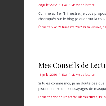
20 juillet 2022
Eva
Ma vie de lectrice
Comme au 1er Trimestre, je vous propose u
chroniqués sur le blog (cliquez sur la couv
Étiquette
bilan 2e trimestre 2022
,
bilan lectures
,
bi
Mes Conseils de Lectu
15 juillet 2020
Eva
Ma vie de lectrice
Si tu es comme moi, je ne doute pas que t
piscine, entre deux essayages de masqu
Étiquette
envie de lire cet été
,
idées lectures
,
lire 