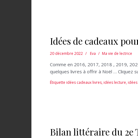
Idées de cadeaux pou
20 décembre 2022
Eva
Ma vie de lectrice
Comme en 2016, 2017, 2018 , 2019, 2020, 2
quelques livres à offrir à Noël … Cliquez 
Étiquette
idées cadeaux livres
,
idées lecture
,
idées 
Bilan littéraire du 2e