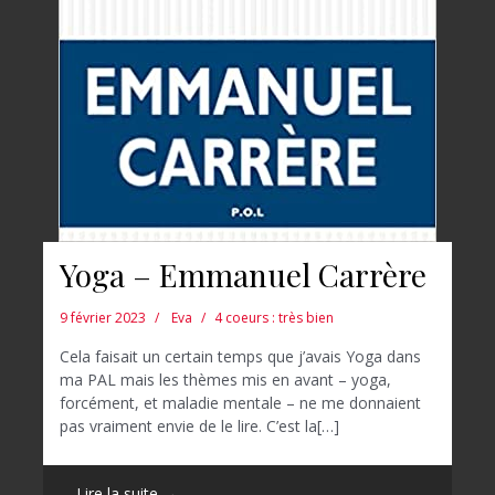
Yoga – Emmanuel Carrère
9 février 2023
Eva
4 coeurs : très bien
Cela faisait un certain temps que j’avais Yoga dans
ma PAL mais les thèmes mis en avant – yoga,
forcément, et maladie mentale – ne me donnaient
pas vraiment envie de le lire. C’est la[…]
Lire la suite →