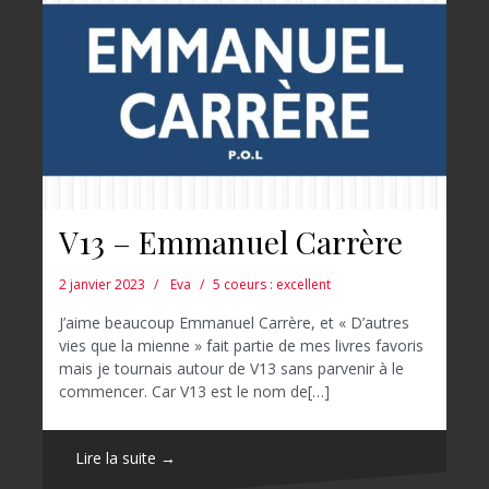
V13 – Emmanuel Carrère
2 janvier 2023
Eva
5 coeurs : excellent
J’aime beaucoup Emmanuel Carrère, et « D’autres
vies que la mienne » fait partie de mes livres favoris
mais je tournais autour de V13 sans parvenir à le
commencer. Car V13 est le nom de[…]
Lire la suite →