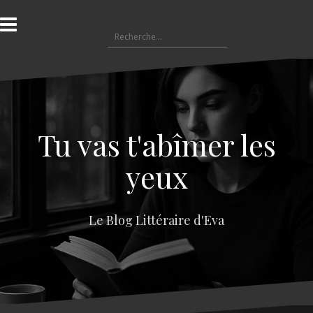
A
l
R
l
e
e
c
r
h
a
e
u
r
c
c
o
Tu vas t'abîmer les
h
n
e
t
yeux
r
e
n
:
u
Le Blog Littéraire d'Eva