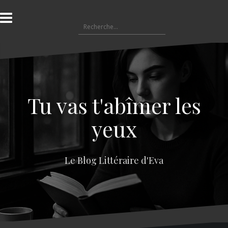
A
l
R
l
e
e
c
r
h
a
e
u
r
c
c
o
Tu vas t'abîmer les
h
n
e
t
yeux
r
e
n
:
u
Le Blog Littéraire d'Eva