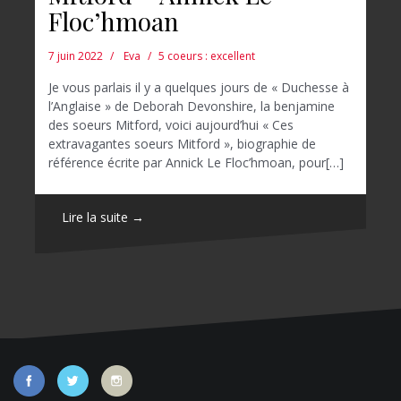
Floc’hmoan
7 juin 2022
Eva
5 coeurs : excellent
Je vous parlais il y a quelques jours de « Duchesse à
l’Anglaise » de Deborah Devonshire, la benjamine
des soeurs Mitford, voici aujourd’hui « Ces
extravagantes soeurs Mitford », biographie de
référence écrite par Annick Le Floc’hmoan, pour[…]
Lire la suite →