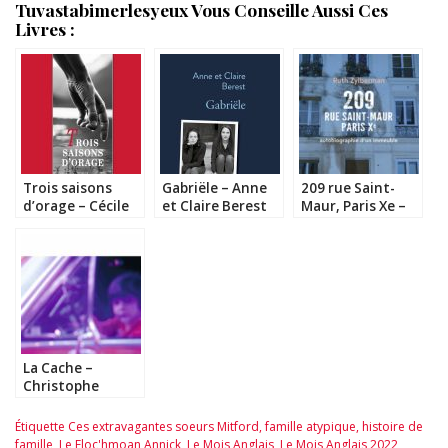
Tuvastabimerlesyeux Vous Conseille Aussi Ces
Livres :
Trois saisons
Gabriële – Anne
209 rue Saint-
d’orage – Cécile
et Claire Berest
Maur, Paris Xe –
Coulon
Ruth Zylberman
La Cache –
Christophe
Boltanski
Étiquette
Ces extravagantes soeurs Mitford
,
famille atypique
,
histoire de
famille
,
Le Floc'hmoan Annick
,
Le Mois Anglais
,
Le Mois Anglais 2022