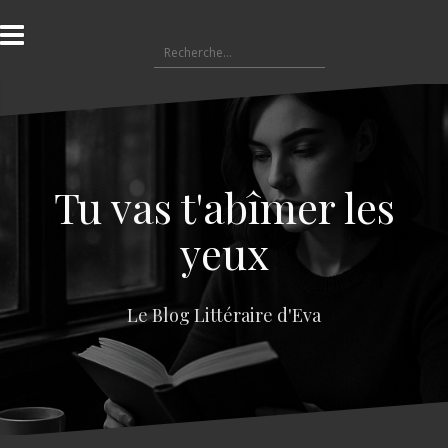
A
l
R
l
e
e
c
r
h
a
e
u
r
c
c
o
Tu vas t'abîmer les
h
n
e
t
yeux
r
e
n
:
u
Le Blog Littéraire d'Eva