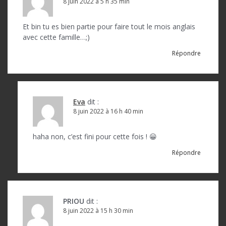
8 juin 2022 à 5 h 35 min
d
Et bin tu es bien partie pour faire tout le mois anglais
e
avec cette famille…;)
l
Répondre
’
a
r
Eva
dit :
t
8 juin 2022 à 16 h 40 min
i
haha non, c’est fini pour cette fois ! 😀
c
Répondre
l
e
PRIOU
dit :
8 juin 2022 à 15 h 30 min