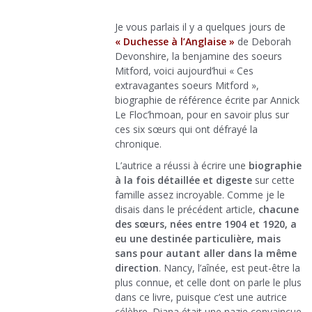
Je vous parlais il y a quelques jours de
« Duchesse à l’Anglaise »
de Deborah
Devonshire, la benjamine des soeurs
Mitford, voici aujourd’hui « Ces
extravagantes soeurs Mitford »,
biographie de référence écrite par Annick
Le Floc’hmoan, pour en savoir plus sur
ces six sœurs qui ont défrayé la
chronique.
L’autrice a réussi à écrire une
biographie
à la fois détaillée et digeste
sur cette
famille assez incroyable. Comme je le
disais dans le précédent article,
chacune
des sœurs, nées entre 1904 et 1920, a
eu une destinée particulière, mais
sans pour autant aller dans la même
direction
. Nancy, l’aînée, est peut-être la
plus connue, et celle dont on parle le plus
dans ce livre, puisque c’est une autrice
célèbre. Diana était une nazie convaincue