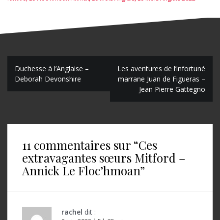
N
Duchesse à l’Anglaise –
Les aventures de l’infortuné
Deborah Devonshire
marrane Juan de Figueras –
a
Jean Pierre Gattegno
v
i
g
11 commentaires sur “
Ces
a
extravagantes sœurs Mitford –
t
Annick Le Floc’hmoan
”
i
o
rachel
dit :
n