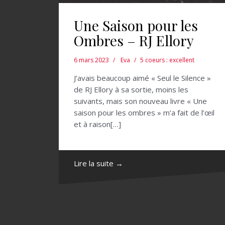
Une Saison pour les
Ombres – RJ Ellory
6 mars 2023
Eva
5 coeurs : excellent
J’avais beaucoup aimé « Seul le Silence »
de RJ Ellory à sa sortie, moins les
suivants, mais son nouveau livre « Une
saison pour les ombres » m’a fait de l’œil
et à raison[…]
Lire la suite →