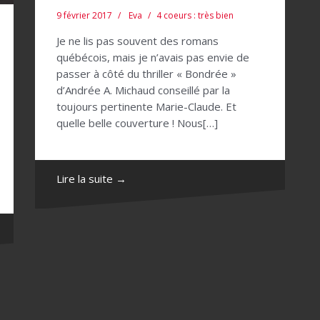
9 février 2017
Eva
4 coeurs : très bien
Je ne lis pas souvent des romans
québécois, mais je n’avais pas envie de
passer à côté du thriller « Bondrée »
d’Andrée A. Michaud conseillé par la
toujours pertinente Marie-Claude. Et
quelle belle couverture ! Nous[…]
Lire la suite →