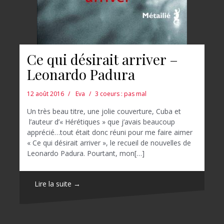
Ce qui désirait arriver –
Leonardo Padura
12 août 2016
Eva
3 coeurs : pas mal
Un très beau titre, une jolie couverture, Cuba et
l’auteur d’« Hérétiques » que j’avais beaucoup
apprécié…tout était donc réuni pour me faire aimer
« Ce qui désirait arriver », le recueil de nouvelles de
Leonardo Padura. Pourtant, mon[…]
Lire la suite →