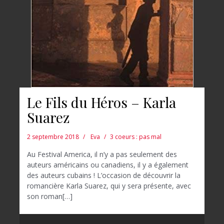
Le Fils du Héros – Karla
Suarez
2 septembre 2018
Eva
3 coeurs : pas mal
Au Festival America, il n’y a pas seulement des
auteurs américains ou canadiens, il y a également
des auteurs cubains ! L’occasion de découvrir la
romancière Karla Suarez, qui y sera présente, avec
son roman[…]