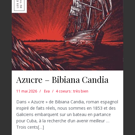
Azucre – Bibiana Candia
11 mai 2026
Eva
4 coeurs : très bien
Dans « Azucre » de Bibiana Candia, roman espagnol
inspiré de faits réels, nous sommes en 1853 et des
Galiciens embarquent sur un bateau en partance
pour Cuba, à la recherche d’un avenir meilleur …
Trois cents[…]