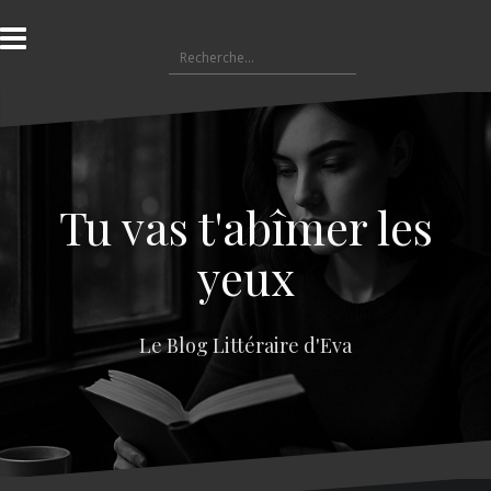
A
l
R
l
e
e
c
r
h
a
e
u
r
c
c
o
Tu vas t'abîmer les
h
n
e
t
yeux
r
e
n
:
u
Le Blog Littéraire d'Eva