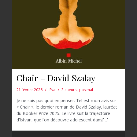
Chair – David Szalay
21 février 2026
Eva
3 coeurs : pas mal
Je ne sais pas quoi en penser. Tel est mon avis sur
« Chair », le dernier roman de David Szalay, lauréat
du Booker Prize 2025. Le livre suit la trajectoire
d’Istvan, que l’on découvre adolescent dans[…]