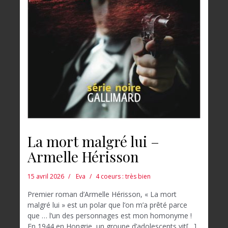
La mort malgré lui –
Armelle Hérisson
15 avril 2026
Eva
4 coeurs : très bien
Premier roman d’Armelle Hérisson, « La mort
malgré lui » est un polar que l’on m’a prêté parce
que … l’un des personnages est mon homonyme !
En 1944 en Hongrie, un groupe d’adolescents vit[…]