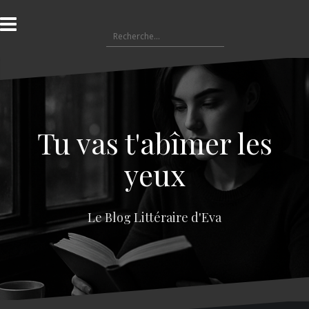
A
l
R
l
e
e
c
r
h
a
e
u
r
c
c
o
Tu vas t'abîmer les
h
n
e
t
yeux
r
e
n
:
u
Le Blog Littéraire d'Eva