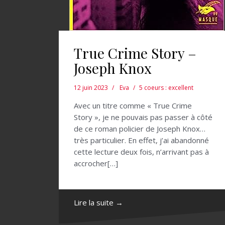
True Crime Story –
Joseph Knox
12 juin 2023
Eva
5 coeurs : excellent
Avec un titre comme « True Crime
Story », je ne pouvais pas passer à côté
de ce roman policier de Joseph Knox…
très particulier. En effet, j’ai abandonné
cette lecture deux fois, n’arrivant pas à
accrocher[…]
Lire la suite →