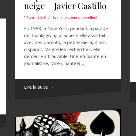
neige – Javier Castillo
14 avril 2023
Eva
5 coeurs : excellent
En 1998, à New York, pendant la parade
de Thanksgiving à laquelle elle assistait
avec ses parents, la petite Kiera, 3 ans,
disparaît. Malgré les recherches, elle
demeure introuvable. Une étudiante en
journalisme, Miren, hantée[…]
Lire la suite →