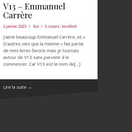
V13 – Emmanuel
Carrère
2 janvier 2023
Eva
5 coeurs : excellent
J’aime beaucoup Emmanuel Carrère, et «
D’autres vies que la mienne » fait partie
de mes livres favoris mais je tournais
autour de V13 sans parvenir à le
commencer. Car V13 est le nom de[…]
Lire la suite →