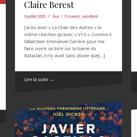
Claire Berest
9 juillet 2025
Eva
5 coeurs : excellent
J’ai eu avec « La Chair des Autres » la
même réaction qu’avec « V13 ». Comme il
fallait bien Emmanuel Carrère pour me
faire ouvrir un livre sur la tuerie du
Bataclan, il n’y avait sans doute que[…]
Lire la suite →