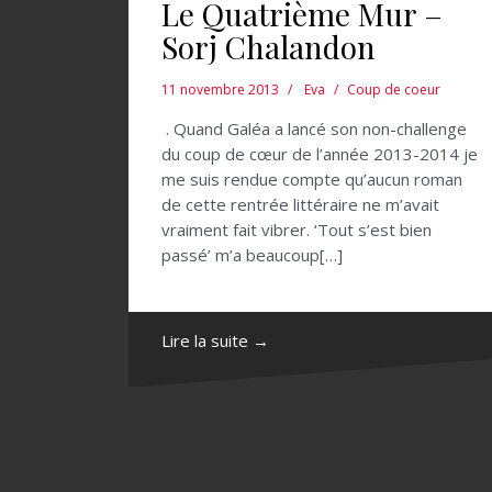
Le Quatrième Mur –
Sorj Chalandon
11 novembre 2013
Eva
Coup de coeur
. Quand Galéa a lancé son non-challenge
du coup de cœur de l’année 2013-2014 je
me suis rendue compte qu’aucun roman
de cette rentrée littéraire ne m’avait
vraiment fait vibrer. ‘Tout s’est bien
passé’ m’a beaucoup[…]
Lire la suite →