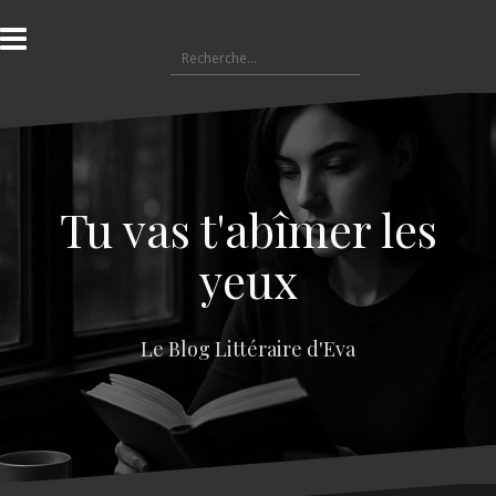
A
l
R
l
e
e
c
r
h
a
e
u
r
c
c
o
Tu vas t'abîmer les
h
n
e
t
yeux
r
e
n
:
u
Le Blog Littéraire d'Eva