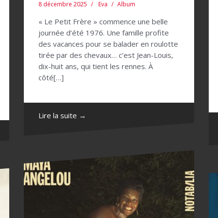
8 décembre 2025
Eva
Album
« Le Petit Frère » commence une belle
journée d’été 1976. Une famille profite
des vacances pour se balader en roulotte
tirée par des chevaux… c’est Jean-Louis,
dix-huit ans, qui tient les rennes. À
côté[…]
Lire la suite →