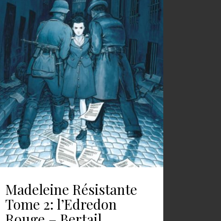
Madeleine Résistante
Tome 2: l’Edredon
Rouge – Bertail,