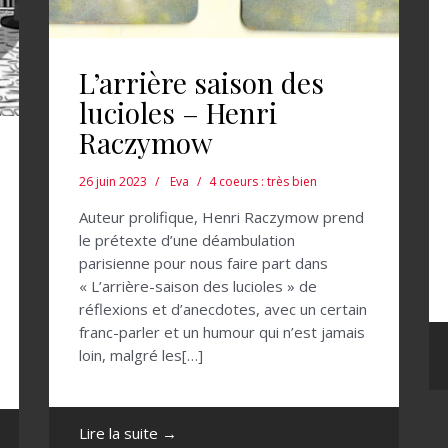
L’arrière saison des
lucioles – Henri
Raczymow
26 juin 2023
Eva
4 coeurs : très bien
Auteur prolifique, Henri Raczymow prend
le prétexte d’une déambulation
parisienne pour nous faire part dans
« L’arrière-saison des lucioles » de
réflexions et d’anecdotes, avec un certain
franc-parler et un humour qui n’est jamais
loin, malgré les[…]
Lire la suite →