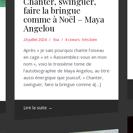
Chanter, swinguer,
faire la bringue
comme à Noël – Maya
Angelou
24 juillet 2024
Eva
4 coeurs : très bien
Après « Je sais pourquoi chante l’oiseau
en cage » et « Rassemblez-vous en mon
nom », voici le troisième tome de
l’autobiographie de Maya Angelou, au titre
aussi énergique que jouissif, « Chanter,
swinguer, faire la bringue comme à[…]
Lire la suite →