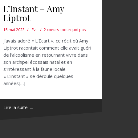
L’Instant – Amy
Liptrot
15 mai 2023
Eva
2 coeurs : pourquoi pas
J’avais adoré « L’Ecart », ce récit où Amy
Liptrot racontait comment elle avait guéri
de l’alcoolisme en retournant vivre dans
son archipel écossais natal et en
s’intéressant à la faune locale.
« L’instant » se déroule quelques
années[…]
Lire la suite →