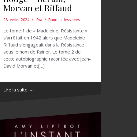
Morvan et Riffaud
28 février 2024
Eva
Bandes dessinées
Le tome 1 de « Madeleine, Résistante »
s’arrêtait en 1942 alors que Madeleine
Riffaud s’engageait dans la Résistance
sous le nom de Rainer. Le tome 2 de
cette autobiographie racontée avec Jean-
David Morvan et[…]
Lire la suite →