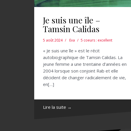
Je suis une île –
Tamsin Calidas
5 août 2024
Eva
5 coeurs : excellent
« Je suis une île » est le récit
autobiographique de Tamsin Calidas. La
jeune femme a une trentaine d’années en
2004 lorsque son conjoint Rab et elle
décident de changer radicalement de vie,
en[…]
Lire la suite →