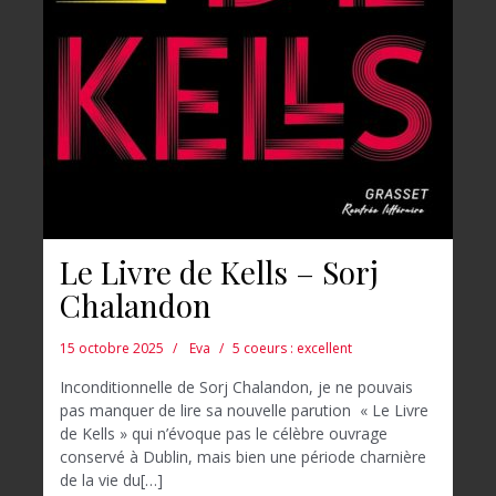
Le Livre de Kells – Sorj
Chalandon
15 octobre 2025
Eva
5 coeurs : excellent
Inconditionnelle de Sorj Chalandon, je ne pouvais
pas manquer de lire sa nouvelle parution « Le Livre
de Kells » qui n’évoque pas le célèbre ouvrage
conservé à Dublin, mais bien une période charnière
de la vie du[…]