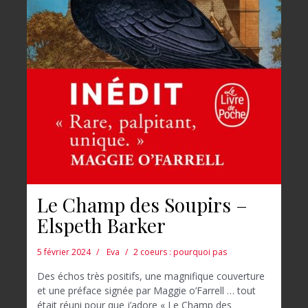
Le Champ des Soupirs –
Elspeth Barker
5 février 2024
Eva
2 coeurs : pourquoi pas
Des échos très positifs, une magnifique couverture
et une préface signée par Maggie o’Farrell … tout
était réuni pour que j’adore « Le Champ des