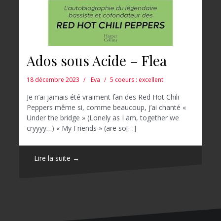
Ados sous Acide – Flea
18 décembre 2023
Eva
5 coeurs : excellent
Je n’ai jamais été vraiment fan des Red Hot Chili
Peppers même si, comme beaucoup, j’ai chanté «
Under the bridge » (Lonely as I am, together we
cryyyy…) « My Friends » (are so[…]
Lire la suite →