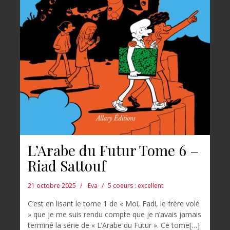
L’Arabe du Futur Tome 6 –
Riad Sattouf
21 octobre 2025
Eva
5 coeurs : excellent
C’est en lisant le tome 1 de « Moi, Fadi, le frère volé
» que je me suis rendu compte que je n’avais jamais
terminé la série de « L’Arabe du Futur ». Ce tome[…]