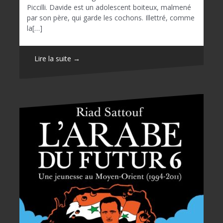
Piccilli. Davide est un adolescent boiteux, malmené
par son père, qui garde les cochons. Illettré, comme
la[…]
Lire la suite →