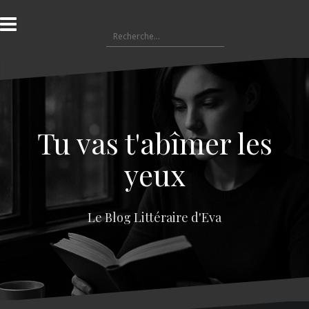
A
l
R
l
e
e
c
r
h
a
e
u
r
c
c
o
Tu vas t'abîmer les
h
n
e
t
yeux
r
e
n
:
u
Le Blog Littéraire d'Eva