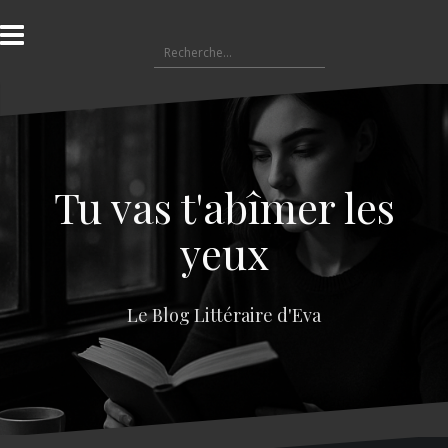
A
l
R
l
e
e
c
r
h
a
e
u
r
c
c
o
Tu vas t'abîmer les
h
n
e
t
yeux
r
e
n
:
u
Le Blog Littéraire d'Eva