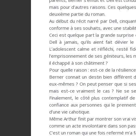
parents, Berner s’enfuit et Dell est condu
mais pour d’autres raisons. Ces quelques
deuxième partie du roman.
Au début du récit narré par Dell, cinquan
conforme à ses souhaits, avec une stabilit
Ceci est quelque part la grande surprise
Dell à jamais, qu’ils aient fait dévier
L’adolescent calme et réfléchi, resté f
l’emprisonnement de ses géniteurs, les me
il échappé à son châtiment ?
Pour quelle raison : est-ce de la résilien
Berner connait un destin bien différent 
eux-mêmes ? On peut penser que si ses pa
mais est-ce vraiment le cas ? Ne se se
Finalement, le côté plus contemplatif de 
confiance aux personnes qui le prennent
d’une vie cahotique.
Même Arthur finit par montrer son vrai vis
comme un acte involontaire dans son pas
C’est un roman qui une fois refermé m’a fa