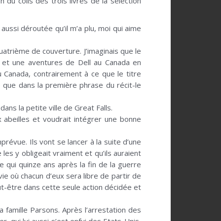
 du colis des trois livres de la sélection
ussi déroutée qu’il m’a plu, moi qui aime
quatrième de couverture. J’imaginais que le
le et une aventures de Dell au Canada en
 Canada, contrairement à ce que le titre
e que dans la première phrase du récit-le
ns la petite ville de Great Falls.
x abeilles et voudrait intégrer une bonne
révue. Ils vont se lancer à la suite d’une
es y obligeait vraiment et qu’ils auraient
e qui quinze ans après la fin de la guerre
ie où chacun d’eux sera libre de partir de
peut-être dans cette seule action décidée et
a famille Parsons. Après l’arrestation des