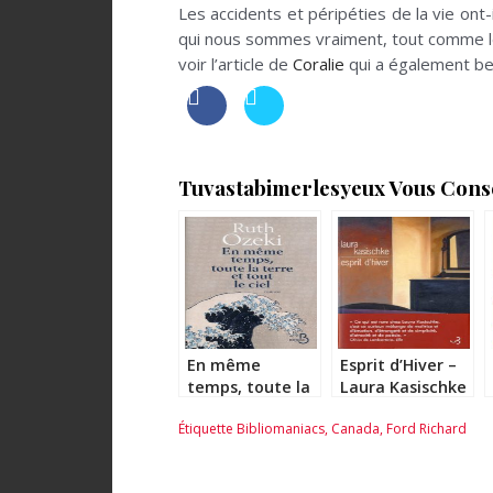
Les accidents et péripéties de la vie ont
qui nous sommes vraiment, tout comme le
voir l’article de
Coralie
qui a également be
Tuvastabimerlesyeux Vous Consei
En même
Esprit d’Hiver –
temps, toute la
Laura Kasischke
terre et tout le
Étiquette
Bibliomaniacs
,
Canada
,
Ford Richard
ciel – Ruth Ozeki