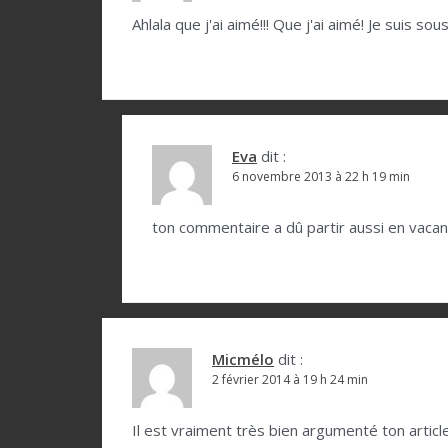
o
Ahlala que j'ai aimé!!! Que j'ai aimé! Je suis so
n
d
e
l
Eva
dit :
6 novembre 2013 à 22 h 19 min
’
a
ton commentaire a dû partir aussi en vac
r
t
i
c
Micmélo
dit :
l
2 février 2014 à 19 h 24 min
e
Il est vraiment très bien argumenté ton article 