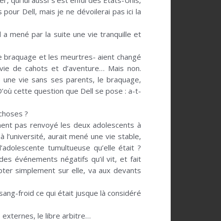
, qui lui aussi s’est enfui des Etats-Unis,
ur Dell, mais je ne dévoilerai pas ici la
 a mené par la suite une vie tranquille et
le braquage et les meurtres- aient changé
e vie de cahots et d’aventure… Mais non.
é une vie sans ses parents, le braquage,
’où cette question que Dell se pose : a-t-
 choses ?
lement pas renvoyé les deux adolescents à
l’université, aurait mené une vie stable,
adolescente tumultueuse qu’elle était ?
des événements négatifs qu’il vit, et fait
pter simplement sur elle, va aux devants
sang-froid ce qui était jusque là considéré
 externes, le libre arbitre…