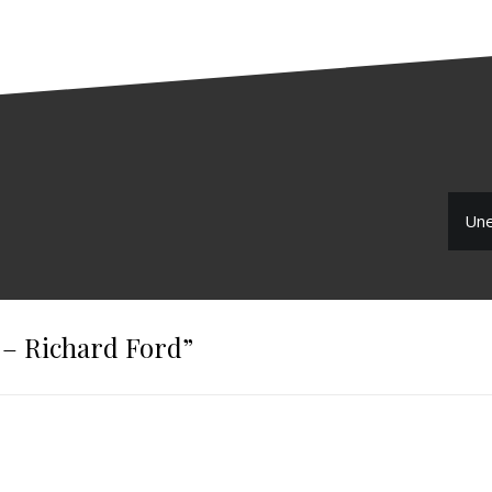
Une
– Richard Ford
”