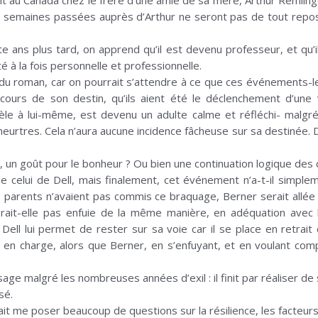
it au Canada chez le frère d’une amie de sa mère, Arthur Remlinger
 semaines passées auprès d’Arthur ne seront pas de tout repos po
te ans plus tard, on apprend qu’il est devenu professeur, et qu’il
é à la fois personnelle et professionnelle.
 du roman, car on pourrait s’attendre à ce que ces événements-
 le cours de son destin, qu’ils aient été le déclenchement d’un
idèle à lui-même, est devenu un adulte calme et réfléchi- malgr
urtres. Cela n’aura aucune incidence fâcheuse sur sa destinée. D
ce, un goût pour le bonheur ? Ou bien une continuation logique des
de celui de Dell, mais finalement, cet événement n’a-t-il simp
rents n’avaient pas commis ce braquage, Berner serait allée à 
rait-elle pas enfuie de la même manière, en adéquation avec l’
Dell lui permet de rester sur sa voie car il se place en retrait 
 en charge, alors que Berner, en s’enfuyant, et en voulant com
age malgré les nombreuses années d’exil : il finit par réaliser de 
sé.
it me poser beaucoup de questions sur la résilience, les facteurs