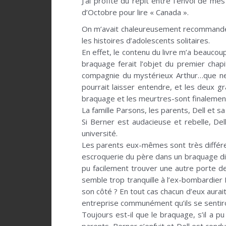
J’ai profité du répit entre l’envoi de me
d’Octobre pour lire « Canada ».
On m’avait chaleureusement recommandé ce
les histoires d’adolescents solitaires.
En effet, le contenu du livre m’a beaucoup
braquage ferait l’objet du premier chap
compagnie du mystérieux Arthur…que nenn
pourrait laisser entendre, et les deux g
braquage et les meurtres-sont finalement
La famille Parsons, les parents, Dell et s
Si Berner est audacieuse et rebelle, Del
université.
Les parents eux-mêmes sont très différent
escroquerie du père dans un braquage dign
pu facilement trouver une autre porte de 
semble trop tranquille à l’ex-bombardier 
son côté ? En tout cas chacun d’eux aurait 
entreprise communément qu’ils se sentiro
Toujours est-il que le braquage, s’il a p