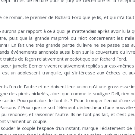
s sept fiches de lecture pour le Jury de Décembre et la réception
 roman, le premier de Richard Ford que je lis, et qui m’a tout a
 surpris par rapport à ce à quoi je m’attendais après avoir lu la 
itre, puis que la grande majorité du récit concernerait les mil
i ! En fait une très grande partie du livre ne se passe pas au
rands événements annoncés aussi bien sur la couverture du livr
 traités de façon relativement anecdotique par Richard Ford.
a sœur jumelle Berner vivent relativement repliés sur eux-mêmes da
l est un adolescent tranquille, qui s’intéresse aux échecs et au
s l’un de l’autre et ne doivent leur union qu’à une grossesse imp
e des pieds-nickelés, alors que comme le souligne Dell, rien ne l
sortie. Pourquoi alors le font-ils ? Pour tromper l’ennui d’une vi
Parsons ? Pour que ce soit l’élément déclencheur d’une nouvelle v
pu renoncer, et raisonner l’autre. Ils ne l’ont pas fait, et c’est 
nt vraiment un couple.
u souder le couple l’espace d’un instant, marque l’éclatement de l