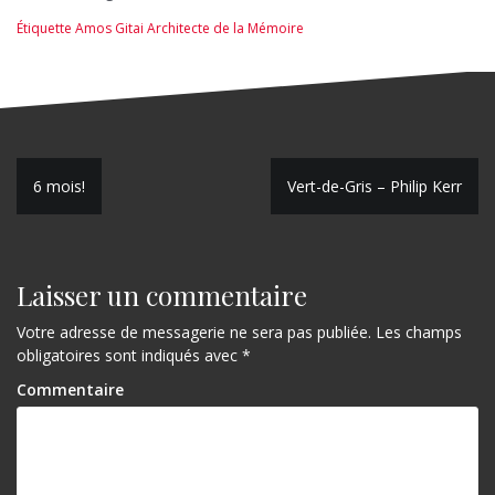
Étiquette
Amos Gitai Architecte de la Mémoire
N
6 mois!
Vert-de-Gris – Philip Kerr
a
v
Laisser un commentaire
i
g
Votre adresse de messagerie ne sera pas publiée.
Les champs
obligatoires sont indiqués avec
*
a
Commentaire
t
i
o