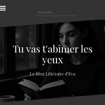
A
l
R
l
e
e
c
r
h
a
e
u
r
c
c
o
Tu vas t'abîmer les
h
n
e
t
yeux
r
e
n
:
u
Le Blog Littéraire d'Eva