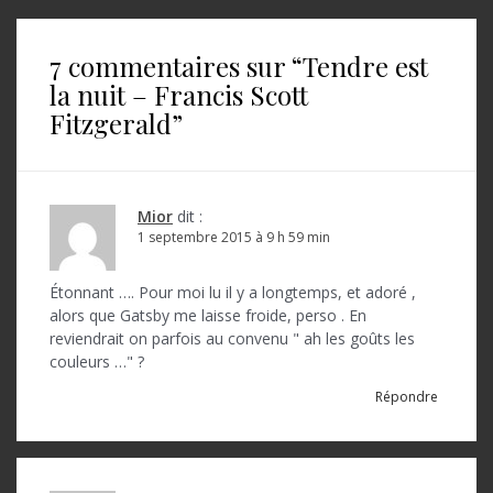
v
i
7 commentaires sur “
Tendre est
g
la nuit – Francis Scott
a
Fitzgerald
”
t
i
o
Mior
dit :
1 septembre 2015 à 9 h 59 min
n
d
Étonnant …. Pour moi lu il y a longtemps, et adoré ,
alors que Gatsby me laisse froide, perso . En
e
reviendrait on parfois au convenu " ah les goûts les
l
couleurs …" ?
’
Répondre
a
r