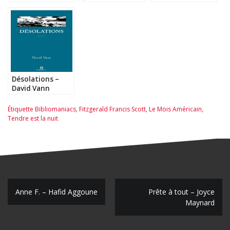
Kushner
Désolations –
David Vann
Étiquette
Bibliomaniacs
,
Fitzgerald Francis Scott
,
Le Mois Américain
,
Tendre est la nuit
N
Anne F. – Hafid Aggoune
Prête à tout – Joyce
Maynard
a