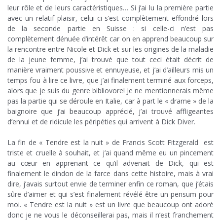
leur rôle et de leurs caractéristiques… Si j’ai lu la première partie
avec un relatif plaisir, celui-ci s’est complètement effondré lors
de la seconde partie en Suisse : si celle-ci n’est pas
complètement dénuée d’intérêt car on en apprend beaucoup sur
la rencontre entre Nicole et Dick et sur les origines de la maladie
de la jeune femme, j’ai trouvé que tout ceci était décrit de
manière vraiment poussive et ennuyeuse, et j’ai d’ailleurs mis un
temps fou à lire ce livre, que j’ai finalement terminé aux forceps,
alors que je suis du genre bibliovore! Je ne mentionnerais même
pas la partie qui se déroule en Italie, car à part le « drame » de la
baignoire que j’ai beaucoup apprécié, j’ai trouvé affligeantes
d’ennui et de ridicule les péripéties qui arrivent à Dick Diver.
x
La fin de « Tendre est la nuit » de Francis Scott Fitzgerald est
triste et cruelle à souhait, et j’ai quand même eu un pincement
au cœur en apprenant ce qu’il advenait de Dick, qui est
finalement le dindon de la farce dans cette histoire, mais à vrai
dire, j’avais surtout envie de terminer enfin ce roman, que j’étais
sûre d’aimer et qui s’est finalement révélé être un pensum pour
moi. « Tendre est la nuit » est un livre que beaucoup ont adoré
donc je ne vous le déconseillerai pas, mais il n’est franchement