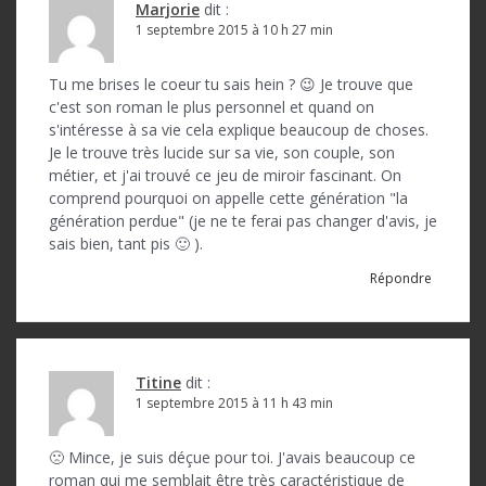
t
Marjorie
dit :
1 septembre 2015 à 10 h 27 min
i
c
Tu me brises le coeur tu sais hein ? 😉 Je trouve que
c'est son roman le plus personnel et quand on
l
s'intéresse à sa vie cela explique beaucoup de choses.
e
Je le trouve très lucide sur sa vie, son couple, son
métier, et j'ai trouvé ce jeu de miroir fascinant. On
comprend pourquoi on appelle cette génération "la
génération perdue" (je ne te ferai pas changer d'avis, je
sais bien, tant pis 🙂 ).
Répondre
Titine
dit :
1 septembre 2015 à 11 h 43 min
🙁 Mince, je suis déçue pour toi. J'avais beaucoup ce
roman qui me semblait être très caractéristique de