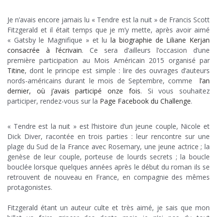
Je n’avais encore jamais lu « Tendre est la nuit » de Francis Scott
Fitzgerald et il était temps que je m’y mette, après avoir aimé
« Gatsby le Magnifique » et lu
la biographie de Liliane Kerjan
consacrée à l’écrivain
. Ce sera d’ailleurs l’occasion d’une
première participation au Mois Américain 2015 organisé par
Titine
, dont le principe est simple : lire des ouvrages d’auteurs
nords-américains durant le mois de Septembre, comme
l’an
dernier, où j’avais participé onze fois
. Si vous souhaitez
participer, rendez-vous sur la
Page Facebook du Challenge
.
x
« Tendre est la nuit » est l’histoire d’un jeune couple, Nicole et
Dick Diver, racontée en trois parties : leur rencontre sur une
plage du Sud de la France avec Rosemary, une jeune actrice ; la
genèse de leur couple, porteuse de lourds secrets ; la boucle
bouclée lorsque quelques années après le début du roman ils se
retrouvent de nouveau en France, en compagnie des mêmes
protagonistes.
x
Fitzgerald étant un auteur culte et très aimé, je sais que mon