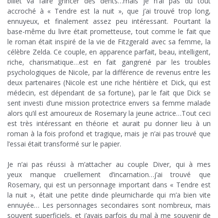
billet va faire grincer des dents…mais je n’ai pas du tout
accroché à « Tendre est la nuit », que j’ai trouvé trop long,
ennuyeux, et finalement assez peu intéressant. Pourtant la
base-même du livre était prometteuse, tout comme le fait que
le roman était inspiré de la vie de Fitzgerald avec sa femme, la
célèbre Zelda. Ce couple, en apparence parfait, beau, intelligent,
riche, charismatique…est en fait gangrené par les troubles
psychologiques de Nicole, par la différence de revenus entre les
deux partenaires (Nicole est une riche héritière et Dick, qui est
médecin, est dépendant de sa fortune), par le fait que Dick se
sent investi d’une mission protectrice envers sa femme malade
alors qu’il est amoureux de Rosemary la jeune actrice…Tout ceci
est très intéressant en théorie et aurait pu donner lieu à un
roman à la fois profond et tragique, mais je n’ai pas trouvé que
l’essai était transformé sur le papier.
x
Je n’ai pas réussi à m’attacher au couple Diver, qui à mes
yeux manque cruellement d’incarnation…j’ai trouvé que
Rosemary, qui est un personnage important dans « Tendre est
la nuit », était une petite dinde pleurnicharde qui m’a bien vite
ennuyée… Les personnages secondaires sont nombreux, mais
souvent superficiels, et j’avais parfois du mal à me souvenir de