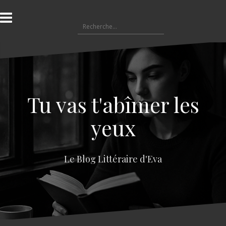
A
l
R
l
e
e
c
r
h
a
e
u
r
c
c
o
Tu vas t'abîmer les
h
n
e
t
yeux
r
e
n
:
u
Le Blog Littéraire d'Eva