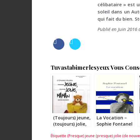
célibataire » est 
soleil dans un Aut
qui fait du bien. S
Publié en Juin 2016 
Tuvastabimerlesyeux Vous Consei
(Toujours) jeune,
La Vocation –
(toujours) jolie,
Sophie Fontanel
maman (mais
Étiquette
(Presque) jeune (presque) jolie (de nouve
pas seulement)