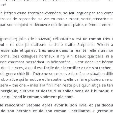
ure!
e lettres d’une trentaine d’années, se fait larguer par son co
tre et de reprendre sa vie en main : mincir, sortir, s’inscrire 
ar son conjoint redécouvre qu’elle peut plaire, même si entre le
(presque) jolie, (de nouveau) célibataire » est
un roman très 
eul
– et que j’ai d’ailleurs lu d’une traite. Stéphanie Pélerin 
 ressemble et qui est
très ancré dans la réalité
: elle a un mo
normal, des collègues normaux, il n’y a ni beaux quartiers, ni 
prince charmant possédant un hélicoptère… C’est donc une héroï
es lectrices, à qui il est
facile de s’identifier et de s’attacher
.
 genre chick lit – l’héroïne se retrouve face à une situation diffici
oborative qui la motive et la soutient, elle va faire plusieurs ren
era « the one » mais à la fin il n’en reste plus qu’un et ça se te
nergique, cultivée et dotée d’un solide sens de l’ humour, 
», ce qui rend le roman vraiment plaisant.
 de rencontrer Stéphie après avoir lu son livre, et j’ai déco
e son héroïne et de son roman : pétillante! « (Presque) 