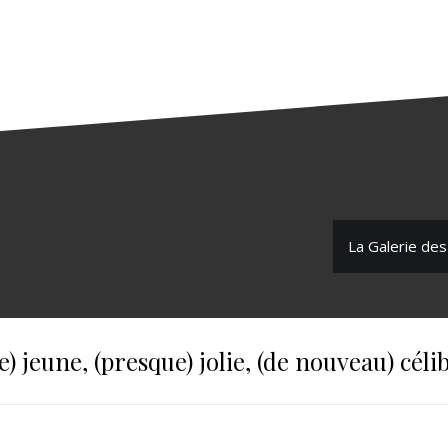
La Galerie des
) jeune, (presque) jolie, (de nouveau) céli