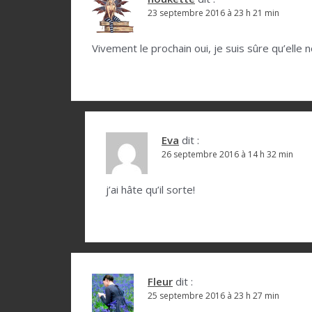
t
23 septembre 2016 à 23 h 21 min
i
o
Vivement le prochain oui, je suis sûre qu’elle 
n
d
e
l
Eva
dit :
26 septembre 2016 à 14 h 32 min
’
a
j’ai hâte qu’il sorte!
r
t
i
c
Fleur
dit :
l
25 septembre 2016 à 23 h 27 min