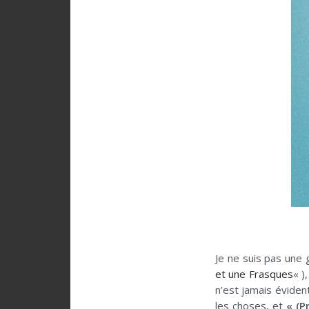
Je ne suis pas une
et une Frasques
« )
n’est jamais éviden
les choses, et
« (P