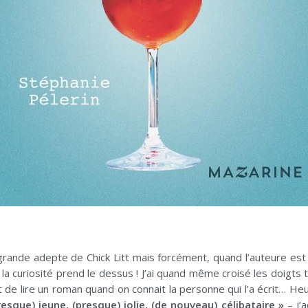
 grande adepte de Chick Litt mais forcément, quand l’auteure es
, la curiosité prend le dessus ! J’ai quand même croisé les doigts 
t de lire un roman quand on connait la personne qui l’a écrit… 
resque) jeune, (presque) jolie, (de nouveau) célibataire »
– j’a