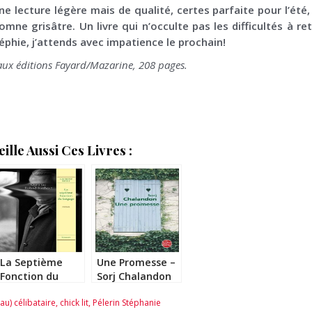
une lecture légère mais de qualité, certes parfaite pour l’é
omne grisâtre. Un livre qui n’occulte pas les difficultés à re
téphie, j’attends avec impatience le prochain!
aux éditions Fayard/Mazarine, 208 pages.
lle Aussi Ces Livres :
La Septième
Une Promesse –
Fonction du
Sorj Chalandon
Langage –
au) célibataire
,
chick lit
,
Pélerin Stéphanie
Laurent Binet