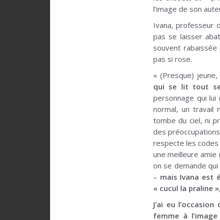
l’image de son aute
Ivana, professeur d
pas se laisser abat
souvent rabaissée p
pas si rose.
« (Presque) jeune, 
qui se lit tout s
personnage qui lui
normal, un travail 
tombe du ciel, ni 
des préoccupations d
respecte les codes du
une meilleure amie r
on se demande qui s
–
mais Ivana est é
« cucul la praline 
J’ai eu l’occasion
femme à l’image d