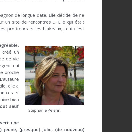
mpagnon de longue date. Elle décide de ne
sur un site de rencontres … Elle qui était
s profiteurs et les blaireaux, tout n’est
agréable,
a créé un
de de vie
argent qui
ne proche
 L’auteure
le, elle a
contres et
rmine bien
tout sauf
Stéphanie Pélerin
uvert une
jeune, (presque) jolie, (de nouveau)