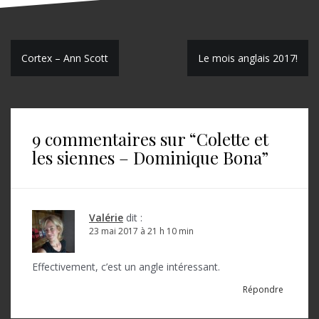
N
Cortex – Ann Scott
Le mois anglais 2017!
a
v
i
9 commentaires sur “
Colette et
g
les siennes – Dominique Bona
”
a
t
Valérie
dit :
i
23 mai 2017 à 21 h 10 min
o
Effectivement, c’est un angle intéressant.
n
Répondre
d