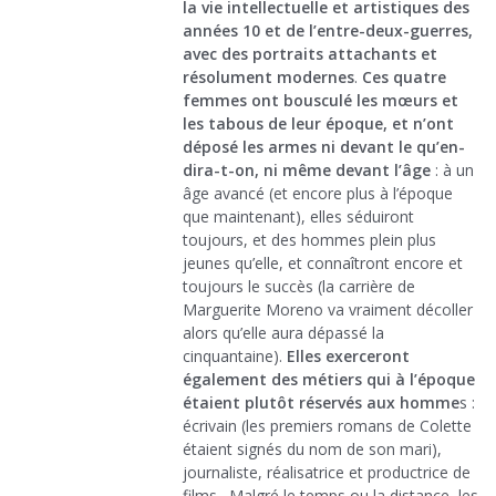
la vie intellectuelle et artistiques des
années 10 et de l’entre-deux-guerres,
avec des portraits attachants et
résolument modernes
.
Ces quatre
femmes ont bousculé les mœurs et
les tabous de leur époque, et n’ont
déposé les armes ni devant le qu’en-
dira-t-on, ni même devant l’âge
: à un
âge avancé (et encore plus à l’époque
que maintenant), elles séduiront
toujours, et des hommes plein plus
jeunes qu’elle, et connaîtront encore et
toujours le succès (la carrière de
Marguerite Moreno va vraiment décoller
alors qu’elle aura dépassé la
cinquantaine).
Elles exerceront
également des métiers qui à l’époque
étaient plutôt réservés aux homme
s :
écrivain (les premiers romans de Colette
étaient signés du nom de son mari),
journaliste, réalisatrice et productrice de
films…Malgré le temps ou la distance, les