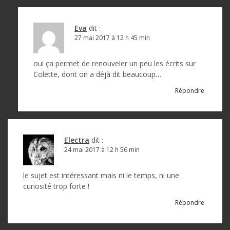
e
l
Eva
dit :
’
27 mai 2017 à 12 h 45 min
a
oui ça permet de renouveler un peu les écrits sur
r
Colette, dont on a déjà dit beaucoup…
t
Répondre
i
c
l
Electra
dit :
24 mai 2017 à 12 h 56 min
e
le sujet est intéressant mais ni le temps, ni une
curiosité trop forte !
Répondre