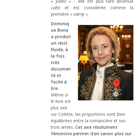
« Judex » – elle est plus tard devenue
culte et est considérée comme la
première « vamp ».
Dominiq
ue Bona
a produit
un récit
fluide, à
la fois
très
documen
té et
facile à
lire
.
Même si
le livre est
plus axé
sur Colette, les proportions sont bien
équilibrées entre la romancière et ses
trois amies.
Cet axe résolument
féministe permet d’en savoir plus sur