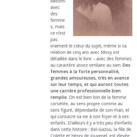
liaisons
avec
des
femme
s, mais
ce n’est
pas
vraiment le cœur du sujet, même si sa
relation de cinq ans avec Missy est
détaillée dans le livre – avec des femmes
au caractère assez similaire au sien.
Des
femmes à la forte personnalité,
grandes amoureuses, très en avance
sur leur temps, et qui auront toutes
une carrière professionnelle bien
remplie.
On est bien loin de la femme
corsetée, au sens propre comme au
sens figuré, dépendante de son mari, et
qui consacre sa vie à son foyer et à ses
enfants. D’ailleurs il y a très peu d’enfants
dans cette histoire : Bel-Gazou, la fille de
Colette et Henry de Jouvenel, est élevée