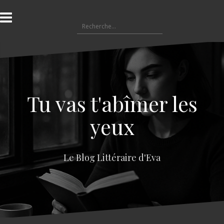
A
l
R
l
e
e
c
r
h
a
e
u
r
c
c
o
Tu vas t'abîmer les
h
n
e
t
yeux
r
e
n
:
u
Le Blog Littéraire d'Eva