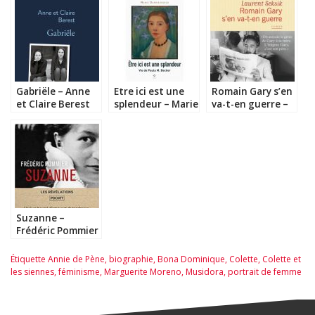
Gabriële – Anne
Etre ici est une
Romain Gary s’en
et Claire Berest
splendeur – Marie
va-t-en guerre –
Darrieussecq
Laurent Seksik
Suzanne –
Frédéric Pommier
Étiquette
Annie de Pène
,
biographie
,
Bona Dominique
,
Colette
,
Colette et
les siennes
,
féminisme
,
Marguerite Moreno
,
Musidora
,
portrait de femme