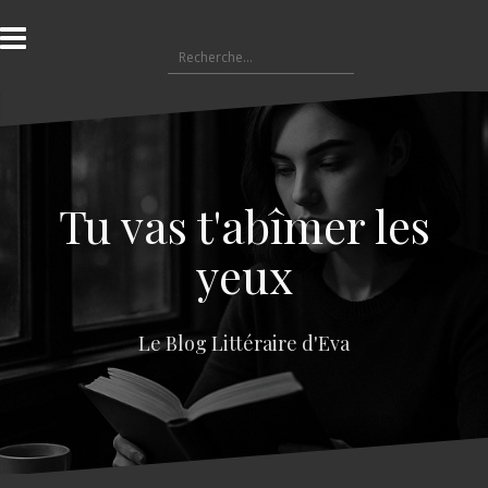
A
l
R
l
e
e
c
r
h
a
e
u
r
c
c
o
Tu vas t'abîmer les
h
n
e
t
yeux
r
e
n
:
u
Le Blog Littéraire d'Eva