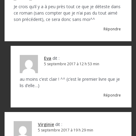
n
Je crois qu’il y a à peu près tout ce que je déteste dans
d
ce roman (sans compter que je n’ai pas du tout aimé
son précédent), ce sera donc sans moi^^
e
Répondre
l
’
a
Eva
dit :
r
5 septembre 2017 à 12 h 53 min
t
au moins c’est clair ! ^^ (c’est le premier livre que je
i
lis d’elle…)
c
Répondre
l
e
Virginie
dit :
5 septembre 2017 à 19 h 29 min