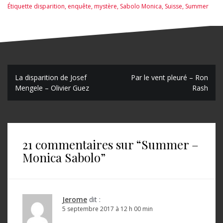
Étiquette
disparition
,
enquête
,
mystère
,
Sabolo Monica
,
Suisse
,
Summer
N
La disparition de Josef
Par le vent pleuré – Ron
Mengele – Olivier Guez
Rash
a
v
i
21 commentaires sur “
Summer –
g
Monica Sabolo
”
a
t
i
Jerome
dit :
o
5 septembre 2017 à 12 h 00 min