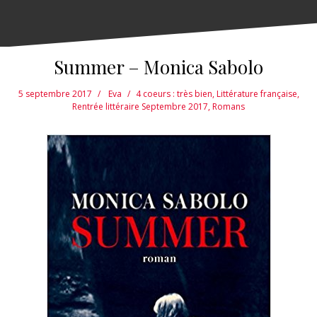
Summer – Monica Sabolo
5 septembre 2017
Eva
4 coeurs : très bien
,
Littérature française
,
Rentrée littéraire Septembre 2017
,
Romans