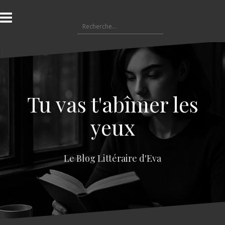
A
l
R
l
e
e
c
r
h
a
e
u
r
c
c
o
Tu vas t'abîmer les
h
n
e
t
yeux
r
e
n
:
u
Le Blog Littéraire d'Eva