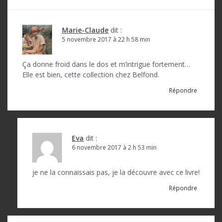
t
i
o
Marie-Claude
dit :
5 novembre 2017 à 22 h 58 min
n
d
Ça donne froid dans le dos et m’intrigue fortement…
Elle est bien, cette collection chez Belfond.
e
Répondre
l
’
a
Eva
dit :
r
6 novembre 2017 à 2 h 53 min
t
je ne la connaissais pas, je la découvre avec ce livre!
i
Répondre
c
l