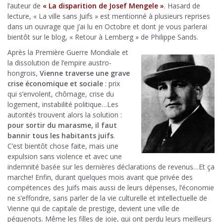
l’auteur de
« La disparition de Josef Mengele »
. Hasard de
lecture, « La ville sans Juifs » est mentionné à plusieurs reprises
dans un ouvrage que j’ai lu en Octobre et dont je vous parlerai
bientôt sur le blog, « Retour à Lemberg » de Philippe Sands.
Après la Première Guerre Mondiale et
la dissolution de l’empire austro-
hongrois,
Vienne traverse une grave
crise économique et sociale
: prix
qui s’envolent, chômage, crise du
logement, instabilité politique…Les
autorités trouvent alors la solution :
pour sortir du marasme, il faut
bannir tous les habitants juifs
.
C’est bientôt chose faite, mais une
expulsion sans violence et avec une
indemnité basée sur les dernières déclarations de revenus…Et ça
marche! Enfin, durant quelques mois avant que privée des
compétences des Juifs mais aussi de leurs dépenses, l’économie
ne s’effondre, sans parler de la vie culturelle et intellectuelle de
Vienne qui de capitale de prestige, devient une ville de
péquenots. Même les filles de joie, qui ont perdu leurs meilleurs