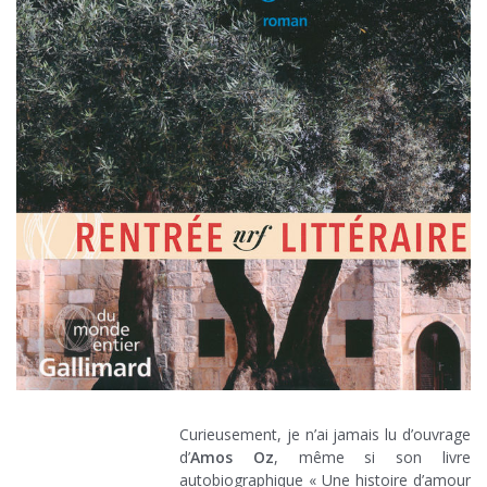
Curieusement, je n’ai jamais lu d’ouvrage
d’
Amos Oz
, même si son livre
autobiographique « Une histoire d’amour