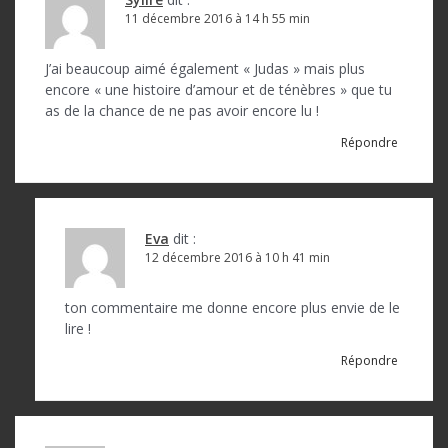
o
11 décembre 2016 à 14 h 55 min
n
d
J’ai beaucoup aimé également « Judas » mais plus
encore « une histoire d’amour et de ténèbres » que tu
e
as de la chance de ne pas avoir encore lu !
l
Répondre
’
a
r
Eva
dit :
12 décembre 2016 à 10 h 41 min
t
i
ton commentaire me donne encore plus envie de le
c
lire !
l
Répondre
e