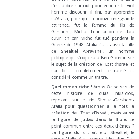
c’est-à-dire surtout pour écouter le vieil
homme discourir. Il finit par apprendre
qu’Atalia, pour qui il éprouve une grande
attirance, fut la femme du fils de
Gershom, Micha. Leur union ne dura
qu’un an car Micha fut tué pendant la
Guerre de 1948. Atalia était aussi la fille
de Shealtiel Abravanel, un homme
politique qui s’opposa à Ben Gourion sur
le sujet de la création de l’Etat d’Israël et
qui finit complètement ostracisé et
considéré comme un traître.
Quel roman riche
! Amos Oz se sert de
cette histoire de quasi huis-clos,
reposant sur le trio Shmuel-Gershom-
Atalia pour
questionner à la fois la
création de l’Etat d’Israël, mais aussi
la figure de Judas dans la Bible
. Le
point commun entre ces deux thèmes ?
La figure du « traître »
. Shealtiel, le
père d’Atalia, était contre l’idée d’un Etat