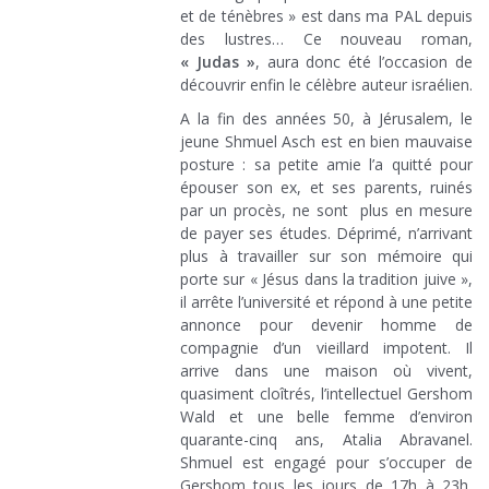
et de ténèbres » est dans ma PAL depuis
des lustres… Ce nouveau roman,
« Judas »
, aura donc été l’occasion de
découvrir enfin le célèbre auteur israélien.
A la fin des années 50, à Jérusalem, le
jeune Shmuel Asch est en bien mauvaise
posture : sa petite amie l’a quitté pour
épouser son ex, et ses parents, ruinés
par un procès, ne sont plus en mesure
de payer ses études. Déprimé, n’arrivant
plus à travailler sur son mémoire qui
porte sur « Jésus dans la tradition juive »,
il arrête l’université et répond à une petite
annonce pour devenir homme de
compagnie d’un vieillard impotent. Il
arrive dans une maison où vivent,
quasiment cloîtrés, l’intellectuel Gershom
Wald et une belle femme d’environ
quarante-cinq ans, Atalia Abravanel.
Shmuel est engagé pour s’occuper de
Gershom tous les jours de 17h à 23h,