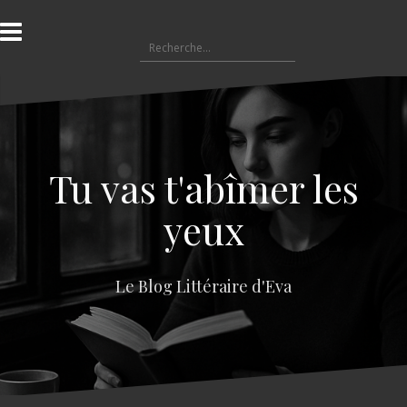
A
l
R
l
e
e
c
r
h
a
e
u
r
c
c
o
Tu vas t'abîmer les
h
n
e
t
yeux
r
e
n
:
u
Le Blog Littéraire d'Eva