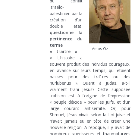
du conflit
israélo-
palestinien par la
création d’un
double état,
questionne la
pertinence du
terme
Amos Oz
« traître »
:
« L’histoire a
souvent produit des individus courageux,
en avance sur leurs temps, qui étaient
passés pour des traîtres ou des
hurluberlus ». Quant à Judas, a-t-il
vraiment trahi Jésus? Cette supposée
trahison est à l’origine de l’expression
« peuple déicide » pour les Juifs, et d’un
large courant antisémite. Or, pour
Shmuel, Jésus vivait selon la Loi juive et
n’avait jamais eu en tête de créer une
nouvelle religion. A l’époque, il y avait de
nombreux guérisseurs et thaumaturges