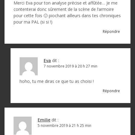
n
Merci Eva pour ton analyse précise et affûtée… Je me
d
contenterai donc sûrement de la scène de l’armoire
pour cette fois 🙂 piochant ailleurs dans tes chroniques
e
pour ma PAL (si si !)
l
Répondre
’
a
r
Eva
dit :
7 novembre 2019 à 20 h 27 min
t
i
hoho, tu me diras ce que tu as choisi !
c
Répondre
l
e
Emilie
dit :
5 novembre 2019 à 21 h 25 min