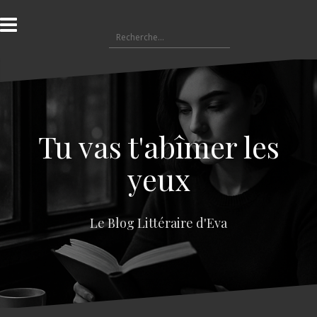
A
l
R
l
e
e
c
r
h
a
e
u
r
c
c
o
Tu vas t'abîmer les
h
n
e
t
yeux
r
e
n
:
u
Le Blog Littéraire d'Eva