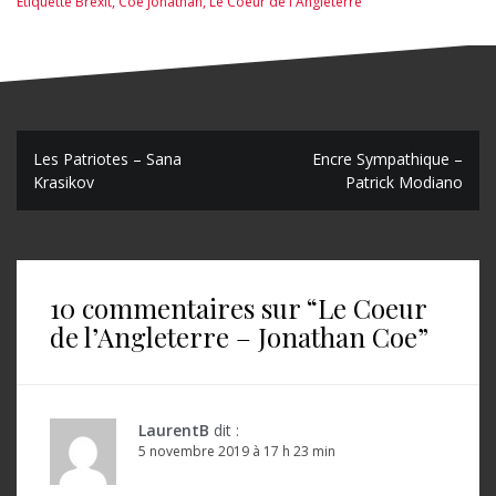
Étiquette
Brexit
,
Coe Jonathan
,
Le Coeur de l'Angleterre
N
Les Patriotes – Sana
Encre Sympathique –
Krasikov
Patrick Modiano
a
v
i
10 commentaires sur “
Le Coeur
g
de l’Angleterre – Jonathan Coe
”
a
t
i
LaurentB
dit :
o
5 novembre 2019 à 17 h 23 min