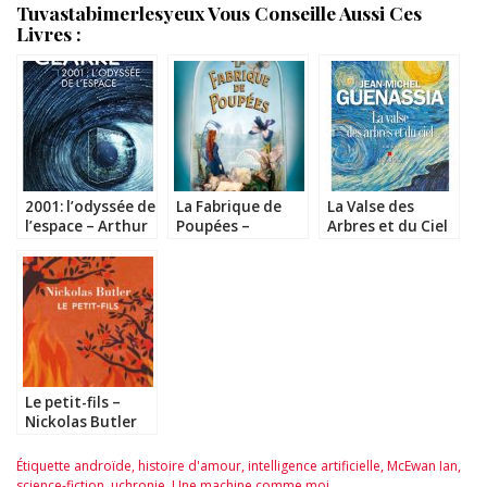
Tuvastabimerlesyeux Vous Conseille Aussi Ces
Livres :
2001: l’odyssée de
La Fabrique de
La Valse des
l’espace – Arthur
Poupées –
Arbres et du Ciel
C. Clarke
Elizabeth
– Jean-Michel
MacNeal
Guenassia
Le petit-fils –
Nickolas Butler
Étiquette
androïde
,
histoire d'amour
,
intelligence artificielle
,
McEwan Ian
,
science-fiction
,
uchronie
,
Une machine comme moi