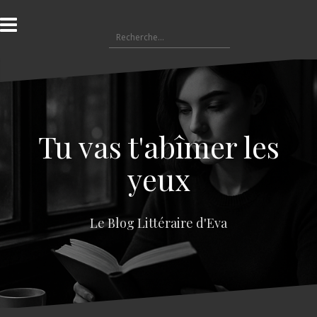
A
l
R
l
e
e
c
r
h
a
e
u
r
c
c
o
Tu vas t'abîmer les
h
n
e
t
yeux
r
e
n
:
u
Le Blog Littéraire d'Eva