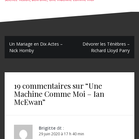
N
Un Mariage en Dix Actes –
Dévorer les Ténèbres –
Nick Hornby
Richard Lloyd Parry
a
v
i
19 commentaires sur “
Une
g
Machine Comme Moi – Ian
a
McEwan
”
t
i
o
Brigitte
dit :
29 juin 2020 à 17 h 40 min