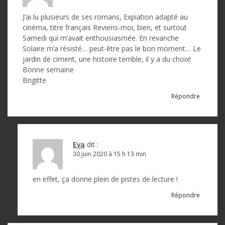
n
d
J’ai lu plusieurs de ses romans, Expiation adapté au
cinéma, titre français Reviens-moi, bien, et surtout
e
Samedi qui m’avait enthousiasmée. En revanche
l
Solaire m’a résisté… peut-être pas le bon moment… Le
jardin de ciment, une histoire terrible, il y a du choix!
’
Bonne semaine
a
Brigitte
r
Répondre
t
i
c
Eva
dit :
30 juin 2020 à 15 h 13 min
l
e
en effet, ça donne plein de pistes de lecture !
Répondre