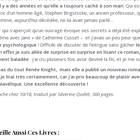
il y a des années et qu’elle a toujours caché à son mari
. Qui es
ance d’un homme âgé, Stephen Brigstocke, un ancien professeur, 
mme, aujourd’hui décédée, ne lui avait jamais parlé…
 qui s’aperçoit qu’un ouvrage évoque ses secrets a déjà été explo
me avec Jane » de Catherine Cusset – et j’avais un peu peur que
ler psychologique
! Difficile de discuter de l’intrigue sans gâcher
l
effet je suis allée de surprise en surprise en lisant ce roman, 
ment baladée
: j’ai cru plusieurs fois avoir deviné la fin, et je m
pas du tout Renée Knight, mais elle a publié un nouveau roma
je lirai très certainement, car j’ai pris beaucoup de plaisir ave
iavélique. Une excellente découverte !
che chez 10/18, traduit par Séverine Quélet, 360 pages.
lle Aussi Ces Livres :