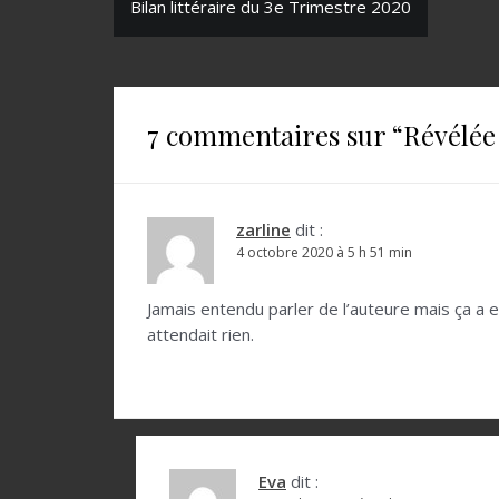
N
Bilan littéraire du 3e Trimestre 2020
a
v
i
7 commentaires sur “
Révélée
g
a
t
zarline
dit :
4 octobre 2020 à 5 h 51 min
i
o
Jamais entendu parler de l’auteure mais ça a 
attendait rien.
n
d
e
l
Eva
dit :
’