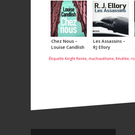
Chez Nous –
Les Assassins –
Louise Candlish
RJ Ellory
Étiquette
Knight Renée
,
machiavélisme
,
Révélée
,
ro