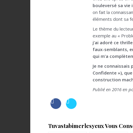
bouleversé sa vie 
on fait la connaiss
éléments dont sa fe
Le thème du lecteur
exemple au « Problè
j’ai adoré ce thril
faux-semblants, en 
qui m’a complète
Je ne connaissais 
Confidente »), que 
construction mach
Publié en 2016 en po
Tuvastabimerlesyeux Vous Consei