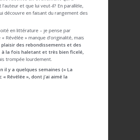
t l’auteur et que lui veut-il? En parallèle,
qui découvre en faisant du rangement des
ité en littérature – je pense par
 « Révélée » manque d’originalité, mais
e plaisir des rebondissements et des
à la fois haletant et très bien ficelé,
e suis trompée lourdement.
n il y a quelques semaines (« La
c « Révélée », dont j’ai aimé la