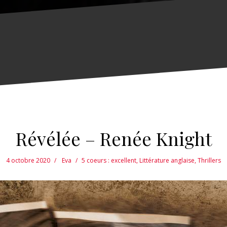
Révélée – Renée Knight
4 octobre 2020
Eva
5 coeurs : excellent
,
Littérature anglaise
,
Thrillers