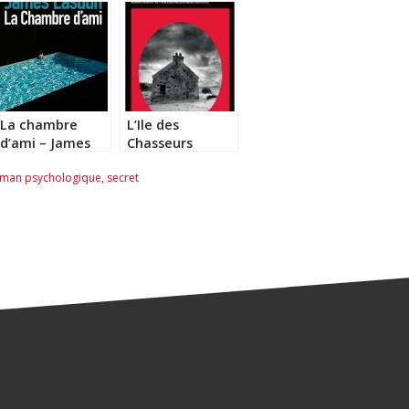
La chambre
L’Ile des
d’ami – James
Chasseurs
Lasdun
d’Oiseaux –
man psychologique
,
secret
Peter May