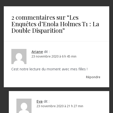
v
i
2 commentaires sur “
Les
g
Enquêtes d’Enola Holmes T1 : La
a
Double Disparition
”
t
i
o
Ariane
dit :
23 novembre 2020 à 6 h 45 min
n
d
Cest notre lecture du moment avec mes filles !
e
Répondre
l
’
a
Eva
dit :
23 novembre 2020 à 21 h 27 min
r