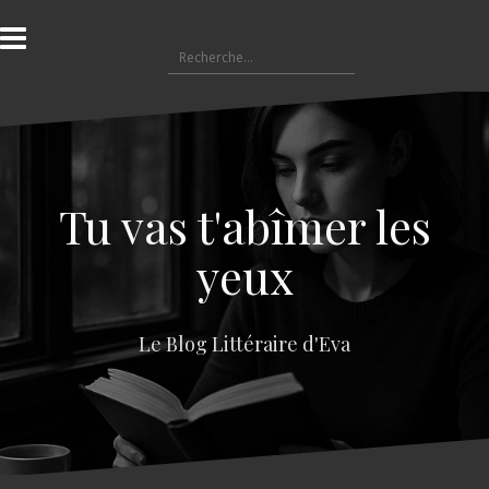
A
l
R
l
e
e
c
r
h
a
e
u
r
c
c
o
Tu vas t'abîmer les
h
n
e
t
yeux
r
e
n
:
u
Le Blog Littéraire d'Eva