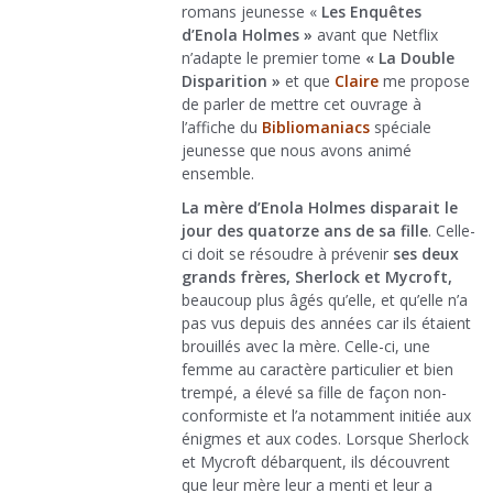
romans jeunesse «
Les Enquêtes
d’Enola Holmes »
avant que Netflix
n’adapte le premier tome
« La Double
Disparition »
et que
Claire
me propose
de parler de mettre cet ouvrage à
l’affiche du
Bibliomaniacs
spéciale
jeunesse que nous avons animé
ensemble.
La mère d’Enola Holmes disparait le
jour des quatorze ans de sa fille
. Celle-
ci doit se résoudre à prévenir
ses deux
grands frères, Sherlock et Mycroft,
beaucoup plus âgés qu’elle, et qu’elle n’a
pas vus depuis des années car ils étaient
brouillés avec la mère. Celle-ci, une
femme au caractère particulier et bien
trempé, a élevé sa fille de façon non-
conformiste et l’a notamment initiée aux
énigmes et aux codes. Lorsque Sherlock
et Mycroft débarquent, ils découvrent
que leur mère leur a menti et leur a