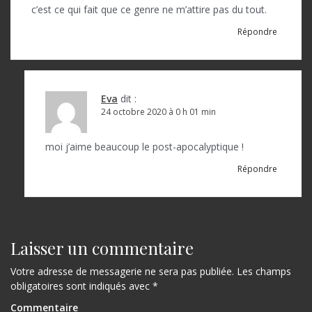
c’est ce qui fait que ce genre ne m’attire pas du tout.
e
Répondre
l
’
a
Eva
dit :
r
24 octobre 2020 à 0 h 01 min
t
moi j’aime beaucoup le post-apocalyptique !
i
Répondre
c
l
e
Laisser un commentaire
Votre adresse de messagerie ne sera pas publiée.
Les champs
obligatoires sont indiqués avec
*
Commentaire