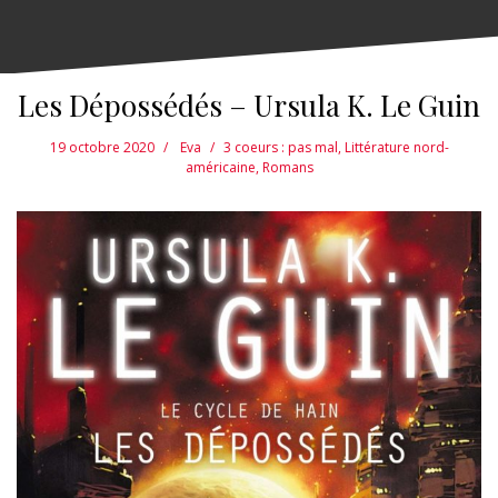
Les Dépossédés – Ursula K. Le Guin
19 octobre 2020
Eva
3 coeurs : pas mal
,
Littérature nord-
américaine
,
Romans