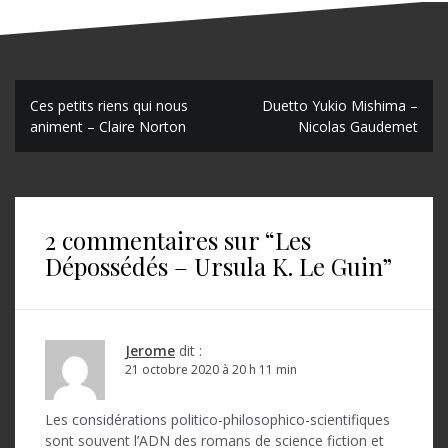
N
Ces petits riens qui nous
Duetto Yukio Mishima –
animent – Claire Norton
Nicolas Gaudemet
a
v
i
2 commentaires sur “
Les
g
Dépossédés – Ursula K. Le Guin
”
a
t
i
Jerome
dit :
o
21 octobre 2020 à 20 h 11 min
n
Les considérations politico-philosophico-scientifiques
d
sont souvent l’ADN des romans de science fiction et