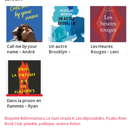
Call me by your
Un autre
Les Heures
name – André
Brooklyn –
Rouges – Leni
Aciman
Jacqueline
Zumas
Woodson
Dans la prison en
flammes – Ryan
Chapman
Étiquette
Bibliomaniacs
,
Le Guin Ursula K
,
Les dépossédés
,
Picabo River
Book Club
,
planète
,
politique
,
science-fiction