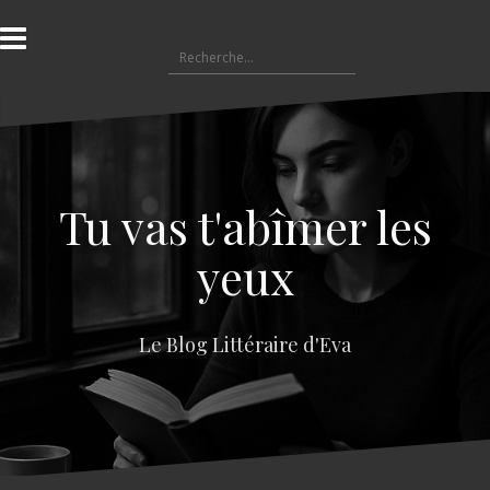
A
l
R
l
e
e
c
r
h
a
e
u
r
c
c
o
Tu vas t'abîmer les
h
n
e
t
yeux
r
e
n
:
u
Le Blog Littéraire d'Eva