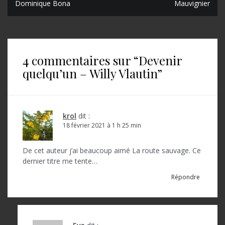
Dominique Bona
Mauvignier
a
v
i
4 commentaires sur “
Devenir
g
quelqu’un – Willy Vlautin
”
a
t
i
krol
dit :
o
18 février 2021 à 1 h 25 min
n
De cet auteur j’ai beaucoup aimé La route sauvage. Ce
d
dernier titre me tente…
e
Répondre
l
’