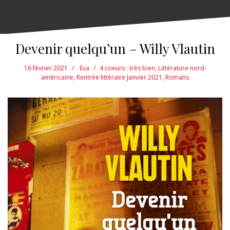
Devenir quelqu’un – Willy Vlautin
16 février 2021
Eva
4 coeurs : très bien
,
Littérature nord-
américaine
,
Rentrée littéraire Janvier 2021
,
Romans