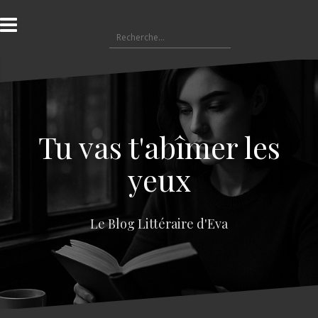
A
l
R
l
e
e
c
r
h
a
e
u
r
c
c
o
Tu vas t'abîmer les
h
n
e
t
yeux
r
e
n
:
u
Le Blog Littéraire d'Eva