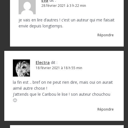
a
Eva
dit :
28 février 2021 à 3 h 22 min
r
t
je vais en lire d’autres ! c’est un auteur qui me faisait
envie depuis longtemps.
i
Répondre
c
l
e
Electra
dit :
18 février 2021 à 18 h 55 min
la fin est .. bref on ne peut rien dire, mais oui on aurait
aimé autre chose !
j’attends que le Caribou le lise ! son auteur chouchou
🙂
Répondre