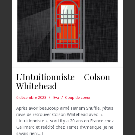
L’Intuitionniste – Colson
Whitehead
6 décembre 2023
Eva
Coup de coeur
Après avoir beaucoup aimé Harlem Shuffle, j’étais
ravie de retrouver Colson Whitehead avec «
L’intuitionniste », sorti il y a 20 ans en France chez
Gallimard et réédité chez Terres d’Amérique. Je ne
savais rien[…]