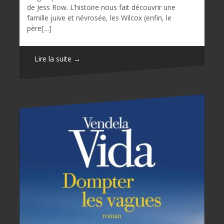
de Jess Row. L’histoire nous fait découvrir une
famille juive et névrosée, les Wilcox (enfin, le
père[…]
Lire la suite →