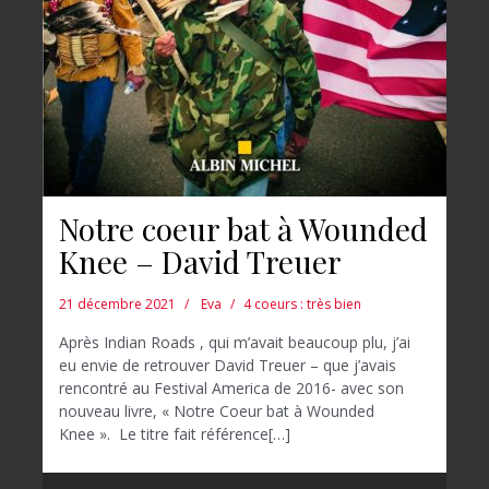
Notre coeur bat à Wounded
Knee – David Treuer
21 décembre 2021
Eva
4 coeurs : très bien
Après Indian Roads , qui m’avait beaucoup plu, j’ai
eu envie de retrouver David Treuer – que j’avais
rencontré au Festival America de 2016- avec son
nouveau livre, « Notre Coeur bat à Wounded
Knee ». Le titre fait référence[…]