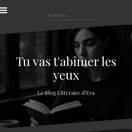
A
l
R
l
e
e
c
r
h
a
e
u
r
c
c
o
Tu vas t'abîmer les
h
n
e
t
yeux
r
e
n
:
u
Le Blog Littéraire d'Eva