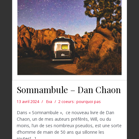
Somnambule – Dan Chaon
13 avril 2024
Eva
2 coeurs : pourquoi pas
Dans « Somnambule », ce nouveau livre de Dan
Chaon, un de mes auteurs préférés, Will, ou du
moins, l’un de ses nombreux pseudos, est une sorte
d’homme de main de 50 ans qui sillonne les
routes[…]