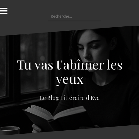
A
l
R
l
e
e
c
r
h
a
e
u
r
c
c
o
Tu vas t'abîmer les
h
n
e
t
yeux
r
e
n
:
u
Le Blog Littéraire d'Eva