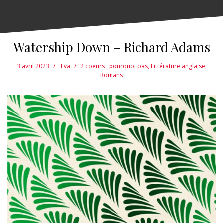
Watership Down – Richard Adams
3 avril 2023
Eva
2 coeurs : pourquoi pas
,
Littérature anglaise
,
Romans