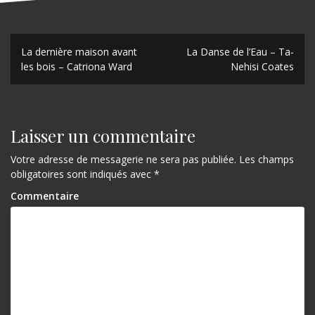
N
La dernière maison avant
La Danse de l’Eau – Ta-
les bois – Catriona Ward
Nehisi Coates
a
v
i
Laisser un commentaire
g
Votre adresse de messagerie ne sera pas publiée.
Les champs
a
obligatoires sont indiqués avec
*
t
Commentaire
i
o
n
d
e