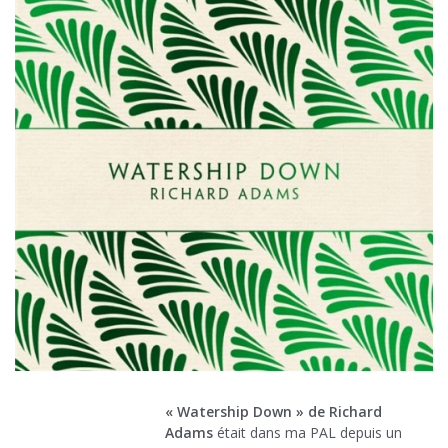
« Watership Down »
de Richard
Adams
était dans ma PAL depuis un