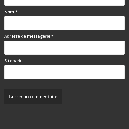
l
Nom
*
’
a
r
Adresse de messagerie
*
t
i
Site web
c
l
e