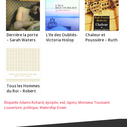
Derrière la porte
L’Ile des Oubliés-
Chaleur et
– Sarah Waters
Victoria Hislop
Poussière – Ruth
Prawer Jhabvala
Tous les Hommes
du Roi – Robert
Penn Warren
Étiquette
Adams Richard
,
épopée
,
exil
,
lapins
,
Monsieur Toussaint
Louverture
,
politique
,
Watership Down