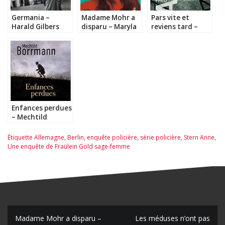
Germania –
Madame Mohr a
Pars vite et
Harald Gilbers
disparu – Maryla
reviens tard –
Szymiczkowa
Fred Vargas
Enfances perdues
– Mechtild
Borrmann
Étiquette
Allemagne
,
Berlin
,
enquête policière
,
série policière
,
Stern Anne
,
Une enquête de Fraülein Gold sage-femme
N
Madame Mohr a disparu –
Les méduses n’ont pas