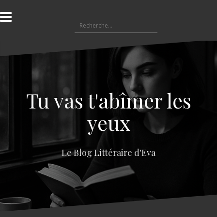
A
l
R
l
e
e
c
r
h
a
e
u
r
c
c
o
Tu vas t'abîmer les
h
n
e
t
yeux
r
e
n
:
u
Le Blog Littéraire d'Eva