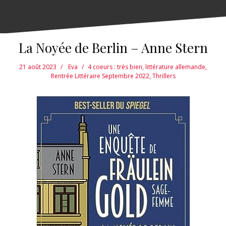
La Noyée de Berlin – Anne Stern
21 août 2023
Eva
4 coeurs : très bien
,
littérature allemande
,
Rentrée Littéraire Septembre 2022
,
Thrillers