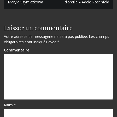
Maryla Szymiczkowa
d’oreille – Adèle Rosenfeld
a
v
i
Laisser un commentaire
g
Votre adresse de messagerie ne sera pas publiée.
Les champs
a
obligatoires sont indiqués avec
*
t
Commentaire
i
o
n
d
e
l
Nom
*
’