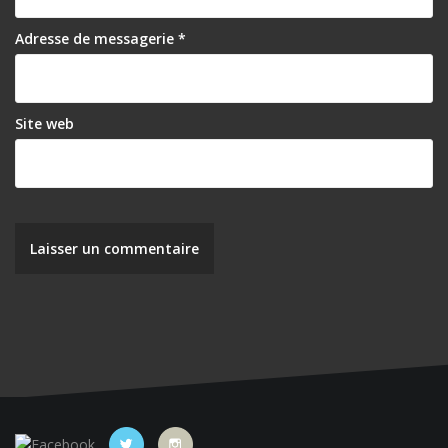
a
r
Adresse de messagerie
*
t
i
Site web
c
l
e