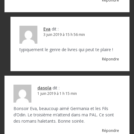
Répondre
e
l
’
Eva
dit :
a
3 juin 2019 à 15 h 56 min
r
typiquement le genre de livres qui peut te plaire !
t
Répondre
i
c
l
dasola
dit :
1 juin 2019 à 1 h 15 min
e
Bonsoir Eva, beaucoup aimé Germania et les Fils
d’Odin. Le troisième m’attend dans ma PAL. Ce sont
des romans haletants. Bonne soirée.
Répondre