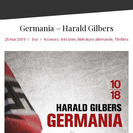
Germania – Harald Gilbers
28 mai 2019
Eva
4 coeurs : très bien
,
littérature allemande
,
Thrillers