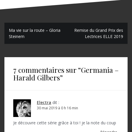
N
Ma vie sur la route – Gloria
Remise du Grand Prix des
Steinem
Lectrices ELLE 2019
a
v
i
7 commentaires sur “
Germania –
g
Harald Gilbers
”
a
t
i
Electra
dit :
o
30 mai 2019 à 0 h 16 min
n
Je découvre cette série grâce à toi ! je la note du coup
d