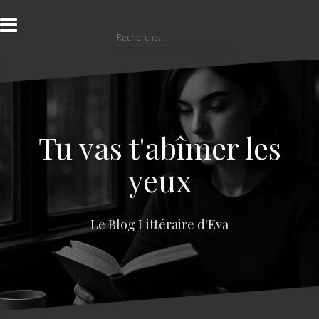
A
l
R
l
e
e
c
r
h
a
e
u
r
c
c
o
Tu vas t'abîmer les
h
n
e
t
yeux
r
e
n
:
u
Le Blog Littéraire d'Eva