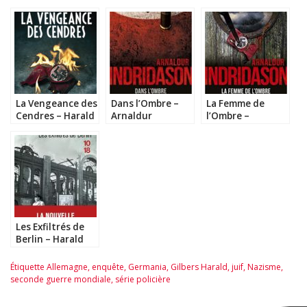
La Vengeance des
Dans l’Ombre –
La Femme de
Cendres – Harald
Arnaldur
l’Ombre –
Gilbers
Indridason
Arnaldur
Indridason
Les Exfiltrés de
Berlin – Harald
Gilbers
Étiquette
Allemagne
,
enquête
,
Germania
,
Gilbers Harald
,
juif
,
Nazisme
,
seconde guerre mondiale
,
série policière