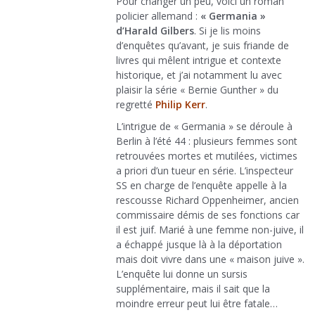
Pour changer un peu, voici un roman
policier allemand :
« Germania »
d’Harald Gilbers
. Si je lis moins
d’enquêtes qu’avant, je suis friande de
livres qui mêlent intrigue et contexte
historique, et j’ai notamment lu avec
plaisir la série « Bernie Gunther » du
regretté
Philip Kerr
.
L’intrigue de « Germania » se déroule à
Berlin à l’été 44 : plusieurs femmes sont
retrouvées mortes et mutilées, victimes
a priori d’un tueur en série. L’inspecteur
SS en charge de l’enquête appelle à la
rescousse Richard Oppenheimer, ancien
commissaire démis de ses fonctions car
il est juif. Marié à une femme non-juive, il
a échappé jusque là à la déportation
mais doit vivre dans une « maison juive ».
L’enquête lui donne un sursis
supplémentaire, mais il sait que la
moindre erreur peut lui être fatale…