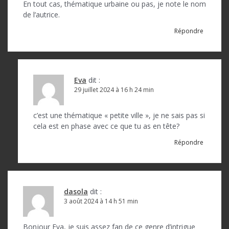
l
En tout cas, thématique urbaine ou pas, je note le nom
de l’autrice.
’
Répondre
a
r
t
Eva
dit :
i
29 juillet 2024 à 16 h 24 min
c
c’est une thématique « petite ville », je ne sais pas si
l
cela est en phase avec ce que tu as en tête?
e
Répondre
dasola
dit :
3 août 2024 à 14 h 51 min
Bonjour Eva, je suis assez fan de ce genre d’intrigue