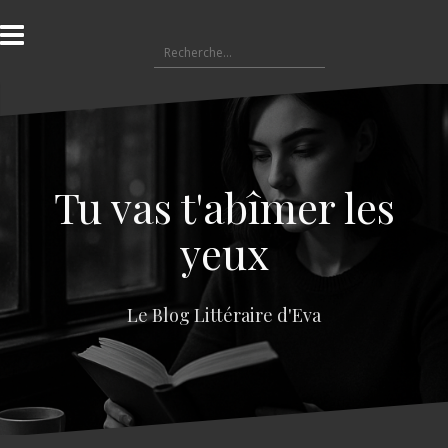
A
l
R
l
e
e
c
r
h
a
e
u
r
c
c
o
Tu vas t'abîmer les
h
n
e
t
yeux
r
e
n
:
u
Le Blog Littéraire d'Eva