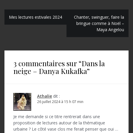
N
Mes lectures estivales 2024
Chanter, swinguer, faire la
bringue comme à Noël –
a
Maya Angelou
v
i
g
3 commentaires sur “
Dans la
a
neige – Danya Kukafka
”
t
i
o
Athalie
dit :
26 juillet 2024 à 15 h 07 min
n
d
Je me demande si ce titre rentrerait dans une
proposition de lectures autour de la thématique
e
urbaine ? Le côté vase clos me ferait penser que oui …