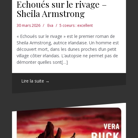
Echoués sur le rivage –
Sheila Armstrong
30 mars 2026
Eva
5 coeurs : excellent
« Echoués sur le rivage » est le premier roman de
Sheila Armstrong, autrice irlandaise. Un homme est
découvert mort, dans les dunes proches d’un petit
village côtier irlandais. L’autopsie ne permet pas de
démonter quelles sont[…]
Lire la suite →