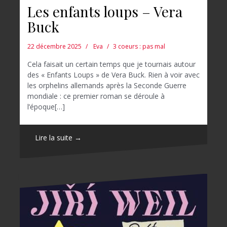
Les enfants loups – Vera
Buck
22 décembre 2025
Eva
3 coeurs : pas mal
Cela faisait un certain temps que je tournais autour
des « Enfants Loups » de Vera Buck. Rien à voir avec
les orphelins allemands après la Seconde Guerre
mondiale : ce premier roman se déroule à
l’époque[…]
Lire la suite →