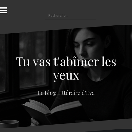
A
l
R
l
e
e
c
r
h
a
e
u
r
c
c
o
Tu vas t'abîmer les
h
n
e
t
yeux
r
e
n
:
u
Le Blog Littéraire d'Eva