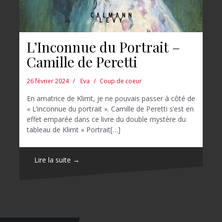
L’Inconnue du Portrait –
Camille de Peretti
26 février 2024
Eva
Coup de coeur
En amatrice de Klimt, je ne pouvais passer à côté de
« L’inconnue du portrait ». Camille de Peretti s’est en
effet emparée dans ce livre du double mystère du
tableau de Klimt « Portrait[…]
Lire la suite →