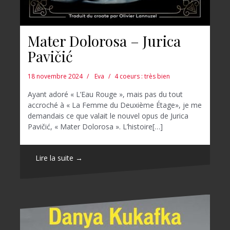
Mater Dolorosa – Jurica
Pavičić
18 novembre 2024
Eva
4 coeurs : très bien
Ayant adoré « L’Eau Rouge », mais pas du tout
accroché à « La Femme du Deuxième Étage», je me
demandais ce que valait le nouvel opus de Jurica
Pavičić, « Mater Dolorosa ». L’histoire[…]
Lire la suite →