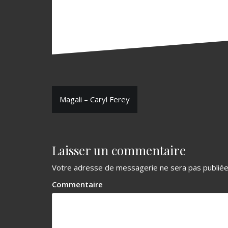
N
Magali – Caryl Ferey
a
v
Laisser un commentaire
i
g
Votre adresse de messagerie ne sera pas publiée
a
Commentaire
t
i