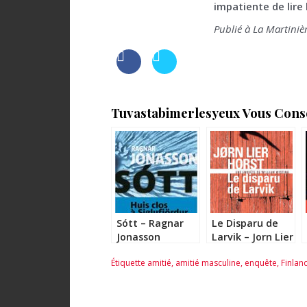
impatiente de lire 
Publié à La Martiniè
Tuvastabimerlesyeux Vous Consei
Sótt – Ragnar
Le Disparu de
Jonasson
Larvik – Jorn Lier
Horst
Étiquette
amitié
,
amitié masculine
,
enquête
,
Finlan