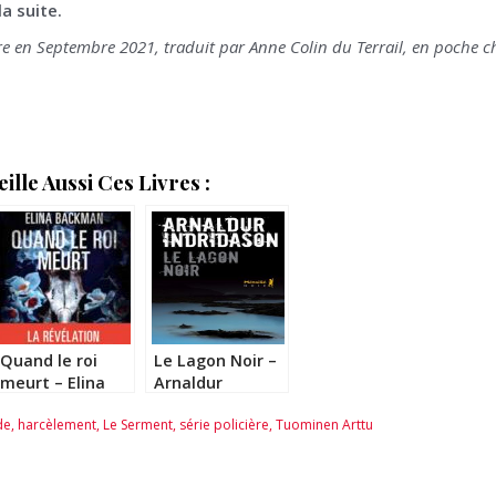
la suite.
re en Septembre 2021, traduit par Anne Colin du Terrail, en poche c
lle Aussi Ces Livres :
Quand le roi
Le Lagon Noir –
meurt – Elina
Arnaldur
Backman
Indridason
de
,
harcèlement
,
Le Serment
,
série policière
,
Tuominen Arttu