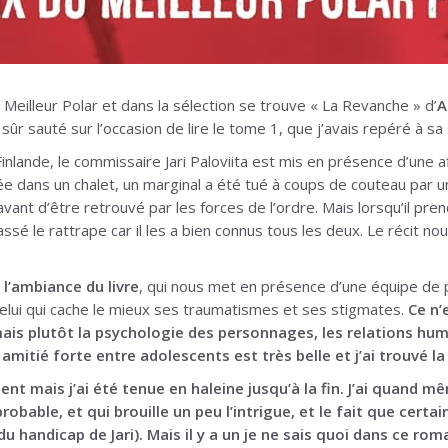
x Meilleur Polar et dans la sélection se trouve « La Revanche » d’
A
n sûr sauté sur l’occasion de lire le tome 1, que j’avais repéré à sa
inlande, le commissaire Jari Paloviita est mis en présence d’une 
ée dans un chalet, un marginal a été tué à coups de couteau par un
 avant d’être retrouvé par les forces de l’ordre. Mais lorsqu’il p
assé le rattrape car il les a bien connus tous les deux. Le récit no
 l’ambiance du livre
, qui nous met en présence d’une équipe de pol
 celui qui cache le mieux ses traumatismes et ses stigmates.
Ce n’
mais plutôt la psychologie des personnages, les relations hu
 amitié forte entre adolescents est très belle et j’ai trouvé la
 lent mais j’ai été tenue en haleine jusqu’à la fin. J’ai quand
obable, et qui brouille un peu l’intrigue, et le fait que certa
du handicap de Jari). Mais il y a un je ne sais quoi dans ce ro