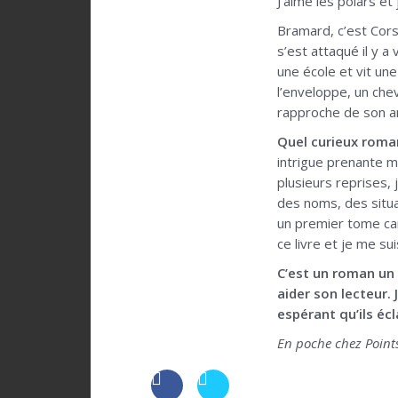
J’aime les polars et
Bramard, c’est Cors
s’est attaqué il y a
une école et vit une
l’enveloppe, un che
rapproche de son an
Quel curieux roman
intrigue prenante m
plusieurs reprises, 
des noms, des situa
un premier tome car
ce livre et je me s
C’est un roman un 
aider son lecteur. 
espérant qu’ils éc
En poche chez Points