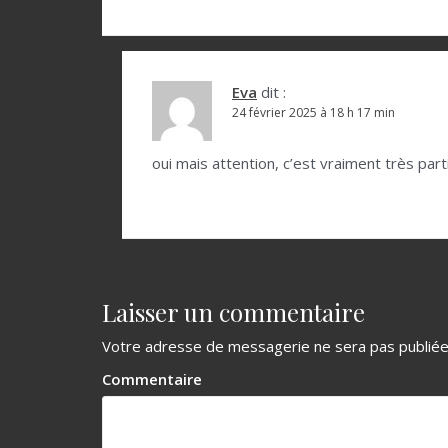
e
l
’
Eva
dit :
a
24 février 2025 à 18 h 17 min
r
oui mais attention, c’est vraiment très p
t
i
c
l
e
Laisser un commentaire
Votre adresse de messagerie ne sera pas publiée
Commentaire