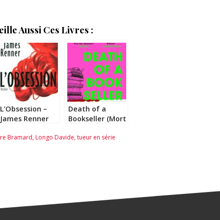
lle Aussi Ces Livres :
L’Obsession –
Death of a
James Renner
Bookseller (Mort
d’une Libraire) –
aire Bramard
,
Longo Davide
,
tueur en série
Alice Slater