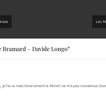
drone
Les Fi
re Bramard – Davide Longo
”
 je l’ai vu mais bizarrement la 4èmeC ne m’a pas convaincue (tueu