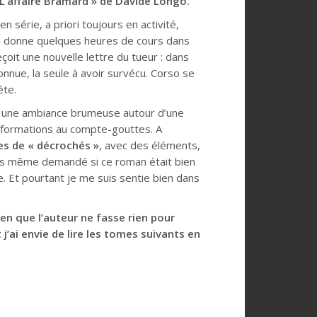
 L’affaire Bramard » de Davide Longo.
série, a priori toujours en activité,
, il donne quelques heures de cours dans
eçoit une nouvelle lettre du tueur : dans
onnue, la seule à avoir survécu. Corso se
ête.
ne une ambiance brumeuse autour d’une
s informations au compte-gouttes. A
tes de « décrochés »
, avec des éléments,
uis même demandé si ce roman était bien
e. Et pourtant je me suis sentie bien dans
en que l’auteur ne fasse rien pour
 j’ai envie de lire les tomes suivants en