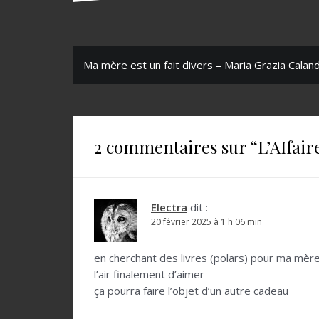
N
Ma mère est un fait divers – Maria Grazia Calan
a
v
i
2 commentaires sur “
L’Affai
g
a
t
Electra
dit :
20 février 2025 à 1 h 06 min
i
o
en cherchant des livres (polars) pour ma mère,
l’air finalement d’aimer
n
ça pourra faire l’objet d’un autre cadeau
d