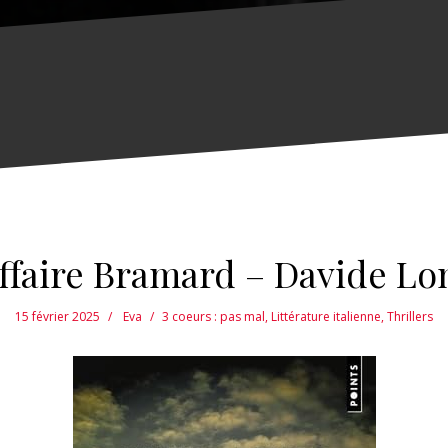
Affaire Bramard – Davide Lo
15 février 2025
Eva
3 coeurs : pas mal
,
Littérature italienne
,
Thrillers