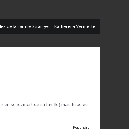
lles de la Famille Stranger – Katherena Vermette
r en série, mort de sa famille) mais tu as eu
Répondre