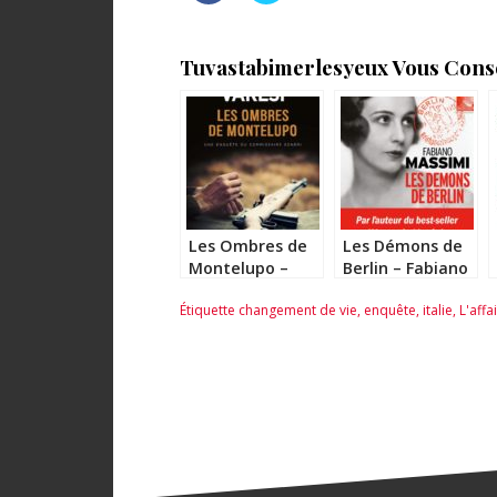
Tuvastabimerlesyeux Vous Consei
Les Ombres de
Les Démons de
Montelupo –
Berlin – Fabiano
Valerio Varesi
Massimi
Étiquette
changement de vie
,
enquête
,
italie
,
L'aff