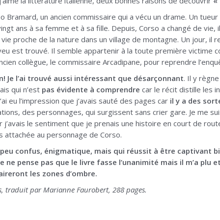
 j’aime la littérature italienne, deux bonnes raisons de découvrir
«
o Bramard, un ancien commissaire qui a vécu un drame. Un tueur en 
 vingt ans à sa femme et à sa fille. Depuis, Corso a changé de vie
 vie proche de la nature dans un village de montagne. Un jour, il r
veu est trouvé. Il semble appartenir à la toute première victime c
cien collègue, le commissaire Arcadipane, pour reprendre l’enqu
! Je l’ai trouvé aussi intéressant que désarçonnant
. Il y règ
ais qui n’est
pas évidente à comprendre
car le récit distille le
j’ai eu l’impression que j’avais sauté des pages car
il y a des sor
tions, des personnages, qui surgissent sans crier gare. Je me s
 j’avais le sentiment que je prenais une histoire en court de rout
uis attachée au personnage de Corso.
peu confus, énigmatique, mais qui réussit à être captivant bi
Je ne pense pas que le livre fasse l’unanimité mais il m’a plu et
laireront les zones d’ombre.
, traduit par Marianne Faurobert, 288 pages.