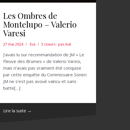
Les Ombres de
Montelupo – Valerio
Varesi
27 mai 2024
Eva
3 coeurs : pas mal
J’avais lu sur recommandation de JM « Le
Fleuve des Brumes » de Valerio Varesi,
mais n’avais pas vraiment été conquise
par cette enquête du Commissaire Soneri.
JM ne s’est pas avoué vaincu et sans
batte[…]
Lire la suite →