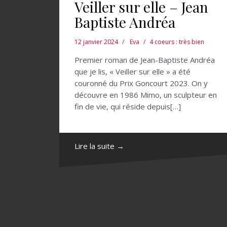
Veiller sur elle – Jean
Baptiste Andréa
12 janvier 2024
Eva
4 coeurs : très bien
Premier roman de Jean-Baptiste Andréa
que je lis, « Veiller sur elle » a été
couronné du Prix Goncourt 2023. On y
découvre en 1986 Mimo, un sculpteur en
fin de vie, qui réside depuis[…]
Lire la suite →