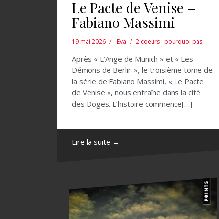
Le Pacte de Venise –
Fabiano Massimi
19 mai 2026
Eva
2 coeurs : pourquoi pas
Après « L’Ange de Munich » et « Les
Démons de Berlin », le troisième tome de
la série de Fabiano Massimi, « Le Pacte
de Venise », nous entraîne dans la cité
des Doges. L’histoire commence[…]
Lire la suite →