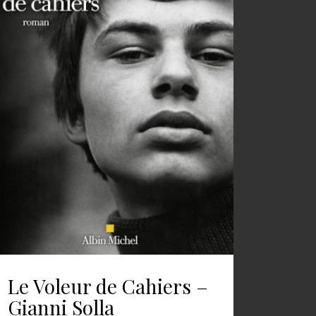
Le Voleur de Cahiers –
Gianni Solla