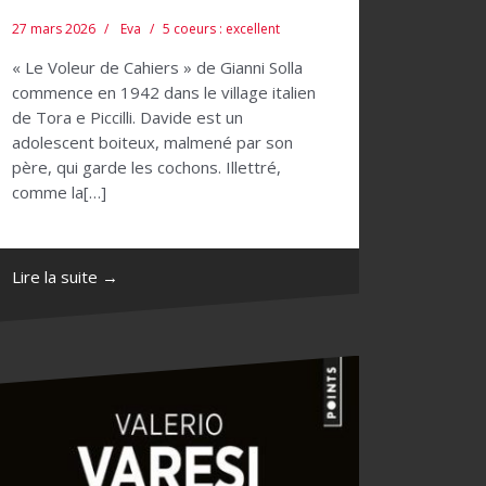
27 mars 2026
Eva
5 coeurs : excellent
« Le Voleur de Cahiers » de Gianni Solla
commence en 1942 dans le village italien
de Tora e Piccilli. Davide est un
adolescent boiteux, malmené par son
père, qui garde les cochons. Illettré,
comme la[…]
Lire la suite →