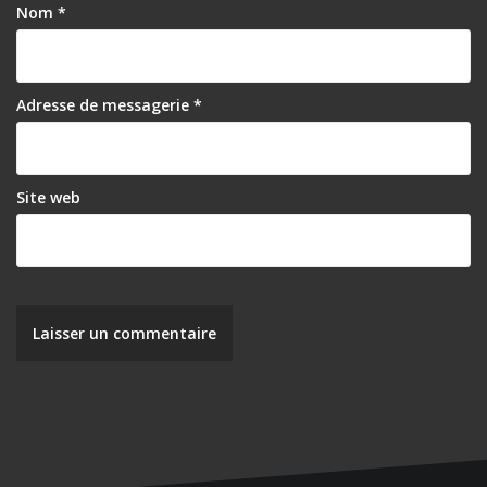
l
Nom
*
’
a
r
Adresse de messagerie
*
t
i
Site web
c
l
e