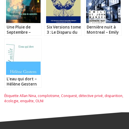
Une Pluie de
Six Versions tome
Dernière nuit à
Septembre –
3 : Le Disparu du
Montreal – Emily
Anna Bailey
Wentshire – Matt
St John Mandel
Wesolowski
L’eau qui dort –
Hélène Gestern
Étiquette
Allan Nina
,
complotisme
,
Conquest
,
détective privé
,
disparition
,
écologie
,
enquête
,
OLNI