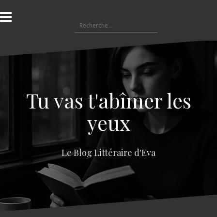
A
l
R
l
e
e
c
r
h
a
e
u
r
c
c
o
Tu vas t'abîmer les
h
n
e
t
yeux
r
e
n
:
u
Le Blog Littéraire d'Eva