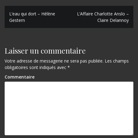
N
L’eau qui dort – Hélène
L’Affaire Charlotte Anslo –
Gestern
Claire Delannoy
a
v
i
Laisser un commentaire
g
Votre adresse de messagerie ne sera pas publiée.
Les champs
a
obligatoires sont indiqués avec
*
t
Commentaire
i
o
n
d
e