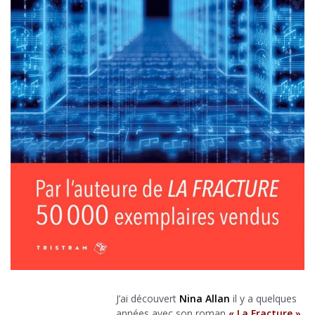
J’ai découvert
Nina Allan
il y a quelques
années avec son roman
« La Fracture »
,