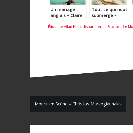
Un mariage
Tout ce qui nous
anglais – Claire
submerge –
Fuller
Daisy Johnson
Étiquette
Allan Nina
,
disparition
,
La Fracture
,
Le Mo
N
Mourir en Scène – Christos Markogiannakis
a
v