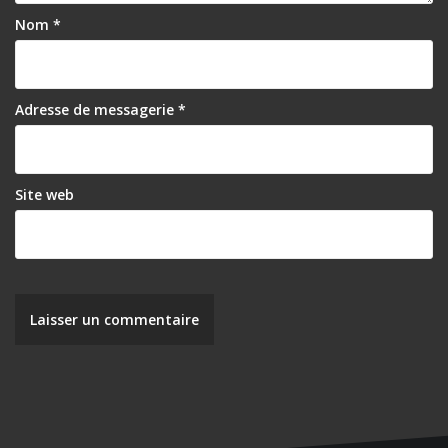
l
Nom
*
’
a
r
Adresse de messagerie
*
t
i
Site web
c
l
e