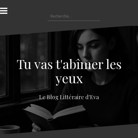
A
l
R
l
e
e
c
r
h
a
e
u
r
c
c
o
Tu vas t'abîmer les
h
n
e
t
yeux
r
e
n
:
u
Le Blog Littéraire d'Eva