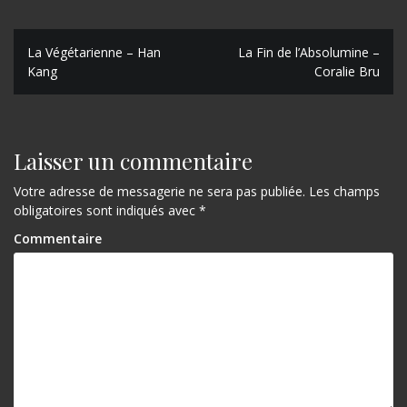
N
La Végétarienne – Han
La Fin de l’Absolumine –
Kang
Coralie Bru
a
v
i
Laisser un commentaire
g
Votre adresse de messagerie ne sera pas publiée.
Les champs
a
obligatoires sont indiqués avec
*
t
Commentaire
i
o
n
d
e