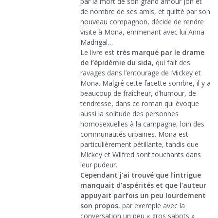
par la mort de son grand amour Jon et
de nombre de ses amis, et quitté par son
nouveau compagnon, décide de rendre
visite à Mona, emmenant avec lui Anna
Madrigal…
Le livre est
très marqué par le drame
de l’épidémie du sida
, qui fait des
ravages dans l’entourage de Mickey et
Mona. Malgré cette facette sombre, il y a
beaucoup de fraîcheur, d’humour, de
tendresse, dans ce roman qui évoque
aussi la solitude des personnes
homosexuelles à la campagne, loin des
communautés urbaines. Mona est
particulièrement pétillante, tandis que
Mickey et Wilfred sont touchants dans
leur pudeur.
Cependant j’ai trouvé que l’intrigue
manquait d’aspérités et que l’auteur
appuyait parfois un peu lourdement
son propos
, par exemple avec la
conversation un peu « gros sabots »