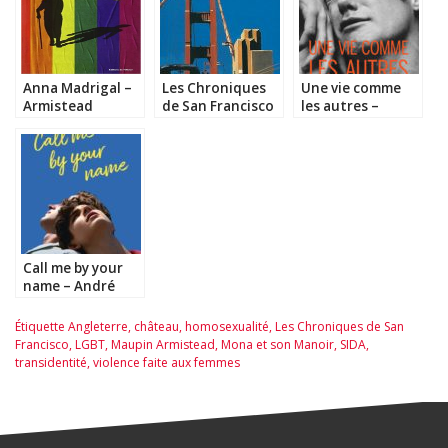
Anna Madrigal –
Les Chroniques
Une vie comme
Armistead
de San Francisco
les autres –
Maupin
– Armistead
Hanya
Maupin
Yanagihara
Call me by your
name – André
Aciman
Étiquette
Angleterre
,
château
,
homosexualité
,
Les Chroniques de San
Francisco
,
LGBT
,
Maupin Armistead
,
Mona et son Manoir
,
SIDA
,
transidentité
,
violence faite aux femmes