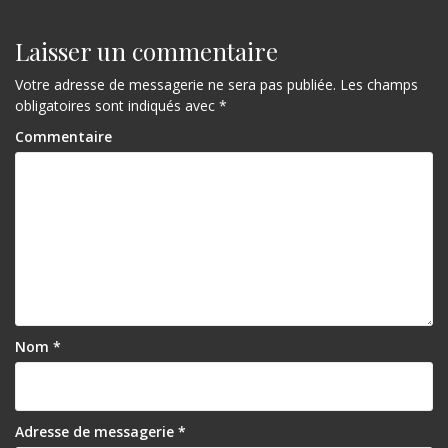
v
i
Laisser un commentaire
g
Votre adresse de messagerie ne sera pas publiée.
Les champs
a
obligatoires sont indiqués avec
*
t
Commentaire
i
o
n
d
e
l
Nom
*
’
a
r
Adresse de messagerie
*