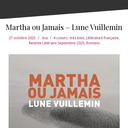
Martha ou Jamais – Lune Vuillemin
27 octobre 2025
Eva
4 coeurs : très bien
,
Littérature française
,
Rentrée Littéraire Septembre 2025
,
Romans