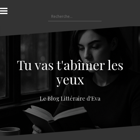
A
l
R
l
e
e
c
r
h
a
e
u
r
c
c
o
Tu vas t'abîmer les
h
n
e
t
yeux
r
e
n
:
u
Le Blog Littéraire d'Eva