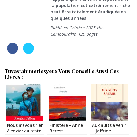
la population est extrêmement riche
peut être totalement éradiquée en
quelques années.
Publié en Octobre 2025 chez
Cambourakis, 120 pages.
Tuvastabimerlesyeux Vous Conseille Aussi Ces
Livres :
Nous n’avons rien
Finistère – Anne
Aux nuits à venir
à envier au reste
Berest
– Joffrine
du monde –
Donnadieu