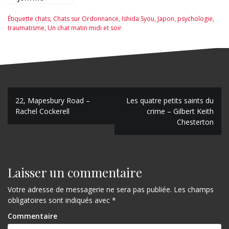
Donnadieu
Étiquette
chats
,
Chats sur Ordonnance
,
Ishida Syou
,
Japon
,
psychologie
,
traumatisme
,
Un chat matin midi et soir
N
22, Mapesbury Road –
Les quatre petits saints du
Rachel Cockerell
crime – Gilbert Keith
a
Chesterton
v
i
g
Laisser un commentaire
a
Votre adresse de messagerie ne sera pas publiée.
Les champs
obligatoires sont indiqués avec
*
t
Commentaire
i