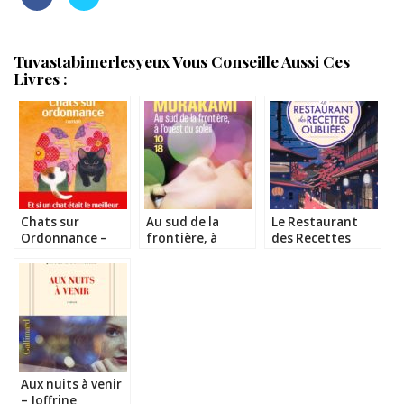
Tuvastabimerlesyeux Vous Conseille Aussi Ces
Livres :
Chats sur
Au sud de la
Le Restaurant
Ordonnance –
frontière, à
des Recettes
Syou Ishida
l’ouest du soleil –
Oubliées –
Haruki Murakami
Hisashi Kashiwai
Aux nuits à venir
– Joffrine