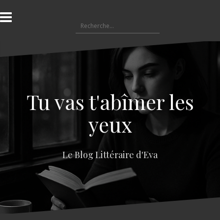
A
l
R
l
e
e
c
r
h
a
e
u
r
c
c
o
Tu vas t'abîmer les
h
n
e
t
yeux
r
e
n
:
u
Le Blog Littéraire d'Eva