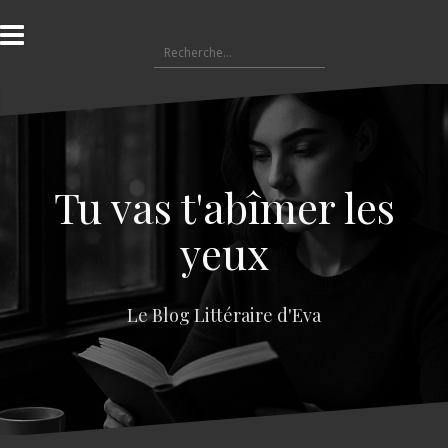
A
l
R
l
e
e
c
r
h
a
e
u
r
c
c
o
Tu vas t'abîmer les
h
n
e
t
yeux
r
e
n
:
u
Le Blog Littéraire d'Eva