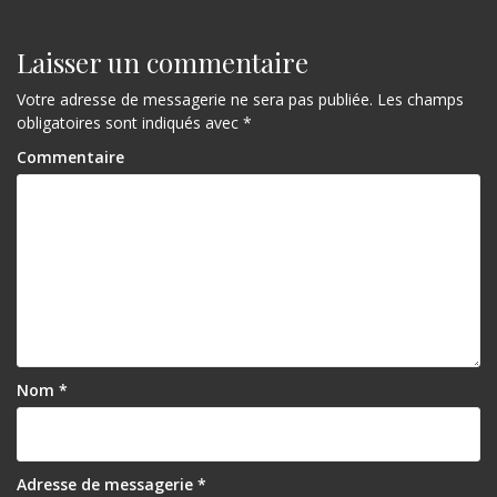
v
i
Laisser un commentaire
g
Votre adresse de messagerie ne sera pas publiée.
Les champs
a
obligatoires sont indiqués avec
*
t
Commentaire
i
o
n
d
e
l
Nom
*
’
a
r
Adresse de messagerie
*