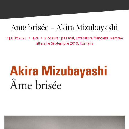
Ame brisée – Akira Mizubayashi
7 juillet 2026
Eva
3 coeurs : pas mal
,
Littérature française
,
Rentrée
littéraire Septembre 2019
,
Romans