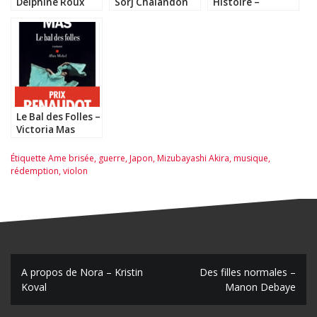
Delphine Roux
Sorj Chalandon
Histoire –
Constance
Rivière
Le Bal des Folles –
Victoria Mas
Étiquette
Ame brisée
,
guerre
,
Japon
,
Mizubayashi Akira
,
musique
,
rédemption
,
violon
N
A propos de Nora – Kristin
Des filles normales –
Koval
Manon Debaye
a