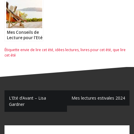
Mes Conseils de
Lecture pour l’Eté
2022 – spécial
poches
Étiquette
envie de lire cet été
,
idées lectures
,
livres pour cet été
,
que lire
cet été
N
L’Eté d’Avant – Lisa
Mes lectures estivales 2024
Gardner
a
v
i