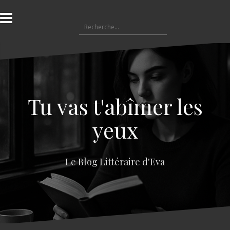
A
l
R
l
e
e
c
r
h
a
e
u
r
c
c
o
Tu vas t'abîmer les
h
n
e
t
yeux
r
e
n
:
u
Le Blog Littéraire d'Eva