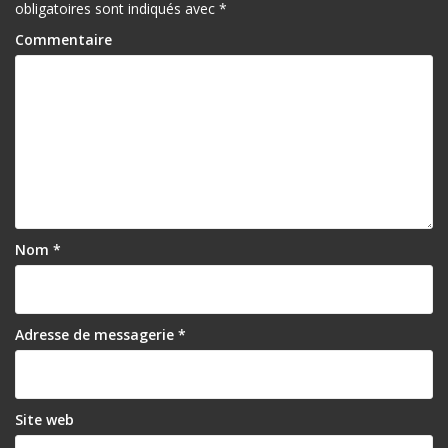
i
obligatoires sont indiqués avec
*
c
Commentaire
l
e
Nom
*
Adresse de messagerie
*
Site web