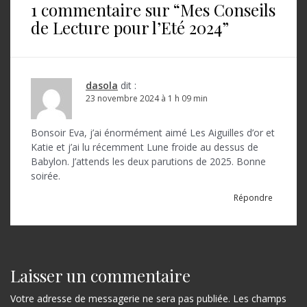
1 commentaire sur “
Mes Conseils
g
de Lecture pour l’Eté 2024
”
a
t
i
dasola
dit :
o
23 novembre 2024 à 1 h 09 min
n
Bonsoir Eva, j’ai énormément aimé Les Aiguilles d’or et
d
Katie et j’ai lu récemment Lune froide au dessus de
Babylon. J’attends les deux parutions de 2025. Bonne
e
soirée.
l
Répondre
’
a
r
Laisser un commentaire
t
Votre adresse de messagerie ne sera pas publiée.
Les champs